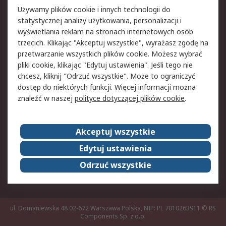
Pomoc
Używamy plików cookie i innych technologii do
statystycznej analizy użytkowania, personalizacji i
Aspekty prawne
wyświetlania reklam na stronach internetowych osób
trzecich. Klikając "Akceptuj wszystkie", wyrażasz zgodę na
Bezpieczeństwo e-
Polityka dotycząca
przetwarzanie wszystkich plików cookie. Możesz wybrać
maila
plików cookie
pliki cookie, klikając "Edytuj ustawienia". Jeśli tego nie
Polityka prywatności
Użytkowanie witryny
chcesz, kliknij "Odrzuć wszystkie". Może to ograniczyć
Zastrzeżenia prawne
Warunki Sprzedaży
dostęp do niektórych funkcji. Więcej informacji można
znaleźć w naszej
polityce dotyczącej plików cookie
.
O firmie RS
Akceptuj wszystkie
Grupa RS
Kontakt
O firmie RS
RS na świecie
Edytuj ustawienia
Kariera
Nagrody dla RS
Odrzuć wszystkie
ESG
ul. Domaniewska 48 02-672 Warszawa Polska, NIP: PL 7010263911
© RS
Components Sp. z o.o.