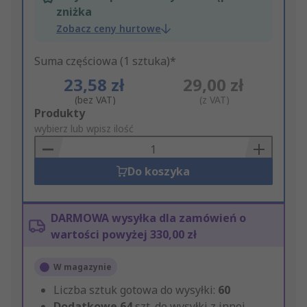
zniżka
Zobacz ceny hurtowe
Suma częściowa (1 sztuka)*
23,58 zł
29,00 zł
(bez VAT)
(z VAT)
Add
Produkty
to
wybierz lub wpisz ilość
Basket
Do koszyka
DARMOWA wysyłka dla zamówień o
wartości powyżej 330,00 zł
W magazynie
Liczba sztuk gotowa do wysyłki:
60
Dodatkowe
64
szt. do wysyłki z innej