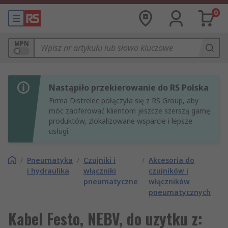
0
MPN
Nastąpiło przekierowanie do RS Polska
Firma Distrelec połączyła się z RS Group, aby
móc zaoferować klientom jeszcze szerszą gamę
produktów, zlokalizowane wsparcie i lepsze
usługi.
/
Pneumatyka
/
Czujniki i
/
Akcesoria do
i hydraulika
włączniki
czujników i
pneumatyczne
włączników
pneumatycznych
Kabel Festo, NEBV, do uzytku z: