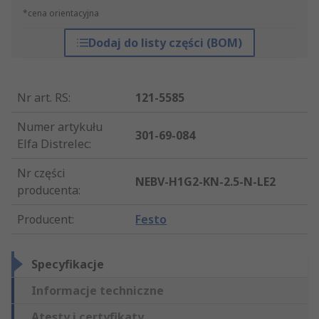
*cena orientacyjna
Dodaj do listy części (BOM)
Nr art. RS
:
121-5585
Numer artykułu
301-69-084
Elfa Distrelec
:
Nr części
NEBV-H1G2-KN-2.5-N-LE2
producenta
:
Producent
:
Festo
Specyfikacje
Informacje techniczne
Atesty i certyfikaty