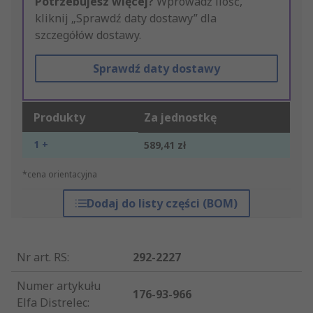
Potrzebujesz więcej?
Wprowadź ilość,
kliknij „Sprawdź daty dostawy” dla
szczegółów dostawy.
Sprawdź daty dostawy
Produkty
Za jednostkę
1 +
589,41 zł
*cena orientacyjna
Dodaj do listy części (BOM)
Nr art. RS
:
292-2227
Numer artykułu
176-93-966
Elfa Distrelec
: