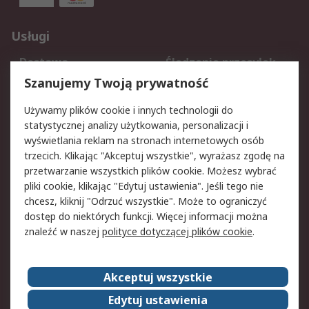
Usługi
Dostawa
Śledzenie przesyłek
Reklamacje i zwroty
Rejestracja
Szanujemy Twoją prywatność
Pomoc
Używamy plików cookie i innych technologii do
statystycznej analizy użytkowania, personalizacji i
Aspekty prawne
wyświetlania reklam na stronach internetowych osób
trzecich. Klikając "Akceptuj wszystkie", wyrażasz zgodę na
Bezpieczeństwo e-
Polityka dotycząca
przetwarzanie wszystkich plików cookie. Możesz wybrać
maila
plików cookie
pliki cookie, klikając "Edytuj ustawienia". Jeśli tego nie
Polityka prywatności
Użytkowanie witryny
chcesz, kliknij "Odrzuć wszystkie". Może to ograniczyć
Zastrzeżenia prawne
Warunki Sprzedaży
dostęp do niektórych funkcji. Więcej informacji można
znaleźć w naszej
polityce dotyczącej plików cookie
.
O firmie RS
Akceptuj wszystkie
Grupa RS
Kontakt
O firmie RS
RS na świecie
Edytuj ustawienia