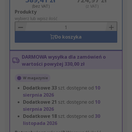
(bez VAT)
(z VAT)
Add
Produkty
to
wybierz lub wpisz ilość
Basket
Do koszyka
DARMOWA wysyłka dla zamówień o
wartości powyżej 330,00 zł
W magazynie
Dodatkowe
33
szt. dostępne od
10
sierpnia 2026
Dodatkowe
21
szt. dostępne od
10
sierpnia 2026
Dodatkowe
18
szt. dostępne od
30
listopada 2026