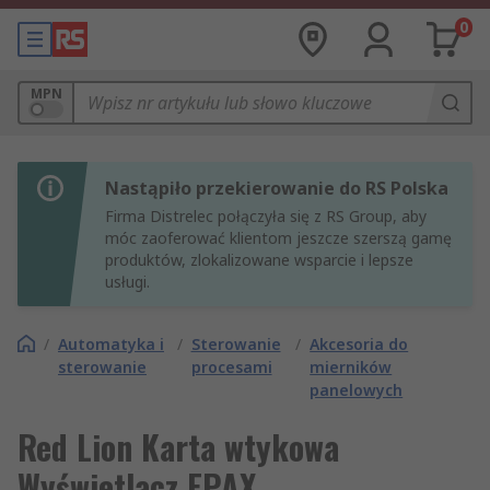
0
MPN
Nastąpiło przekierowanie do RS Polska
Firma Distrelec połączyła się z RS Group, aby
móc zaoferować klientom jeszcze szerszą gamę
produktów, zlokalizowane wsparcie i lepsze
usługi.
/
Automatyka i
/
Sterowanie
/
Akcesoria do
sterowanie
procesami
mierników
panelowych
Red Lion Karta wtykowa
Wyświetlacz EPAX