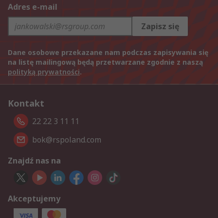
Adres e-mail
Zapisz się
Dane osobowe przekazane nam podczas zapisywania się
na listę mailingową będą przetwarzane zgodnie z naszą
polityką prywatności
.
Kontakt
22 22 3 11 11
bok@rspoland.com
Znajdź nas na
Akceptujemy