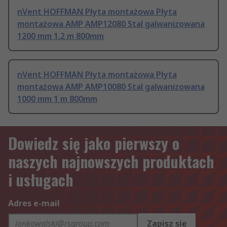
nVent HOFFMAN Płyta montażowa Płyta
montażowa AMP AMP12080 Stal galwanizowana
1200 mm 1.2 m 800mm
nVent HOFFMAN Płyta montażowa Płyta
montażowa AMP AMP10080 Stal galwanizowana
1000 mm 1 m 800mm
Dowiedz się jako pierwszy o
naszych najnowszych produktach
i usługach
Adres e-mail
Zapisz się