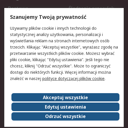
Dostawa
Śledzenie przesyłek
Reklamacje i zwroty
Rejestracja
Szanujemy Twoją prywatność
Pomoc
Używamy plików cookie i innych technologii do
statystycznej analizy użytkowania, personalizacji i
Aspekty prawne
wyświetlania reklam na stronach internetowych osób
trzecich. Klikając "Akceptuj wszystkie", wyrażasz zgodę na
Bezpieczeństwo e-
Polityka dotycząca
przetwarzanie wszystkich plików cookie. Możesz wybrać
maila
plików cookie
pliki cookie, klikając "Edytuj ustawienia". Jeśli tego nie
Polityka prywatności
Użytkowanie witryny
chcesz, kliknij "Odrzuć wszystkie". Może to ograniczyć
Zastrzeżenia prawne
Warunki Sprzedaży
dostęp do niektórych funkcji. Więcej informacji można
znaleźć w naszej
polityce dotyczącej plików cookie
.
O firmie RS
Akceptuj wszystkie
Grupa RS
Kontakt
O firmie RS
RS na świecie
Edytuj ustawienia
Kariera
Nagrody dla RS
Odrzuć wszystkie
ESG