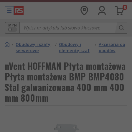
0
MPN
/
Obudowy i szafy
/
Obudowy i
/
Akcesoria do
serwerowe
elementy szaf
obudów
nVent HOFFMAN Płyta montażowa
Płyta montażowa BMP BMP4080
Stal galwanizowana 400 mm 400
mm 800mm