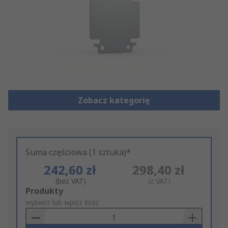
Zobacz kategorię
Suma częściowa (1 sztuka)*
242,60 zł
298,40 zł
(bez VAT)
(z VAT)
Add
Produkty
to
wybierz lub wpisz ilość
Basket