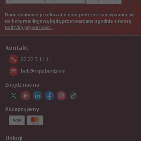
Dane osobowe przekazane nam podczas zapisywania się
na listę mailingową będą przetwarzane zgodnie z naszą
polityką prywatności
.
Kontakt
22 22 3 11 11
bok@rspoland.com
Znajdź nas na
Akceptujemy
Usługi