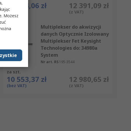
a,
10 074,06 zł
12 391,09 zł
ikając
(bez VAT)
(z VAT)
ie. Możesz
rzuć
Multiplekser do akwizycji
 można
danych Optycznie Izolowany
Multiplekser Fet Keysight
Technologies do: 34980a
System
zystkie
Nr art. RS
195-3544
za szt.
10 553,37 zł
12 980,65 zł
(bez VAT)
(z VAT)