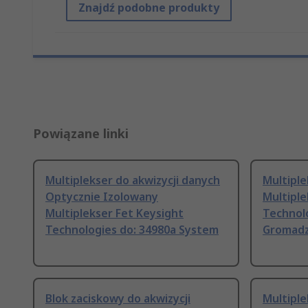
Znajdź podobne produkty
Powiązane linki
Multiplekser do akwizycji danych
Multiple
Optycznie Izolowany
Multipl
Multiplekser Fet Keysight
Technol
Technologies do: 34980a System
Gromadz
Blok zaciskowy do akwizycji
Multiple