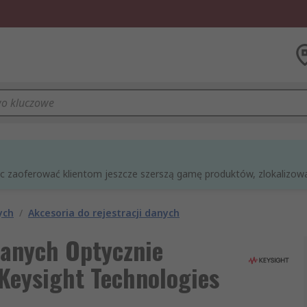
óc zaoferować klientom jeszcze szerszą gamę produktów, zlokalizowan
ych
/
Akcesoria do rejestracji danych
danych Optycznie
 Keysight Technologies