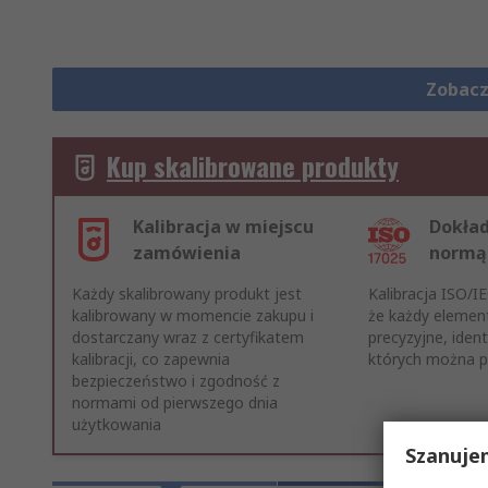
Zobacz
Kup skalibrowane produkty
Kalibracja w miejscu
Dokład
zamówienia
normą
Każdy skalibrowany produkt jest
Kalibracja ISO/I
kalibrowany w momencie zakupu i
że każdy elemen
dostarczany wraz z certyfikatem
precyzyjne, ident
kalibracji, co zapewnia
których można p
bezpieczeństwo i zgodność z
normami od pierwszego dnia
użytkowania
Szanuje