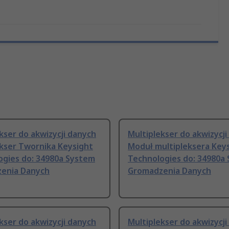
kser do akwizycji danych
Multiplekser do akwizycj
ekser Twornika Keysight
Moduł multipleksera Key
ogies do: 34980a System
Technologies do: 34980a
enia Danych
Gromadzenia Danych
kser do akwizycji danych
Multiplekser do akwizycj