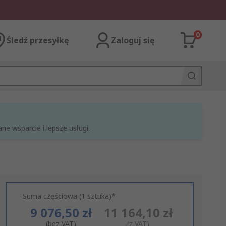
0
Śledź przesyłkę
Zaloguj się
e wsparcie i lepsze usługi.
Suma częściowa (1 sztuka)*
9 076,50 zł
11 164,10 zł
(bez VAT)
(z VAT)