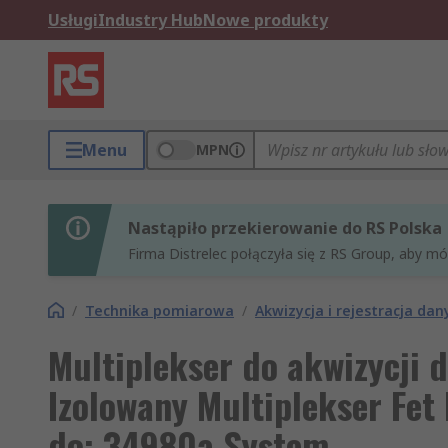
Usługi
Industry Hub
Nowe produkty
Menu
MPN
Nastąpiło przekierowanie do RS Polska
Firma Distrelec połączyła się z RS Group, aby m
/
Technika pomiarowa
/
Akwizycja i rejestracja dan
Multiplekser do akwizycji 
Izolowany Multiplekser Fet
do: 34980a System