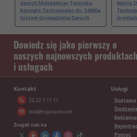
danych Multiplekser Twornika
Matrix D
Keysight Technologies do: 34980a
Technol
System Gromadzenia Danych
Gromadz
Dowiedz się jako pierwszy o
naszych najnowszych produktac
i usługach
Kontakt
Usługi
22 22 3 11 11
Dostawa
Śledzeni
bok@rspoland.com
Reklamac
Znajdź nas na
Rejestra
Pomoc