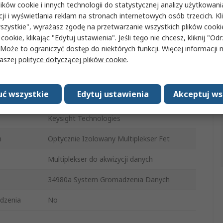
ków cookie i innych technologii do statystycznej analizy użytkowani
Szczegółowe
cji i wyświetlania reklam na stronach internetowych osób trzecich. Kl
Atesty i
dane
szystkie", wyrażasz zgodę na przetwarzanie wszystkich plików cook
certyfikaty
produktu
 cookie, klikając "Edytuj ustawienia". Jeśli tego nie chcesz, kliknij "Od
 Może to ograniczyć dostęp do niektórych funkcji. Więcej informacji
naszej
polityce dotyczącej plików cookie
.
, wybierając jeden lub więcej atrybutów.
ć wszystkie
Edytuj ustawienia
Akceptuj ws
Wartość
Keysight Technologies
m
Optycznie Izolowany Multiplekser Fet
Multiplekser do akwizycji danych
34980a System Gromadzenia Danych
dzenia
No