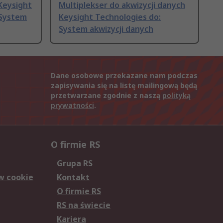
Keysight
Multiplekser do akwizycji danych
 System
Keysight Technologies do:
System akwizycji danych
Dane osobowe przekazane nam podczas
zapisywania się na listę mailingową będą
przetwarzane zgodnie z naszą
polityką
prywatności
.
O firmie RS
Grupa RS
w cookie
Kontakt
O firmie RS
RS na świecie
Kariera