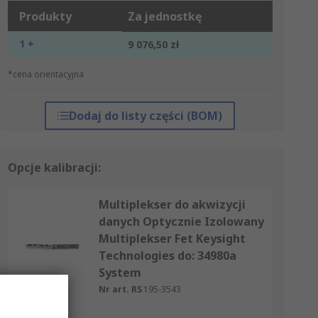
Produkty
Za jednostkę
1 +
9 076,50 zł
*cena orientacyjna
Dodaj do listy części (BOM)
Opcje kalibracji:
Multiplekser do akwizycji
danych Optycznie Izolowany
Multiplekser Fet Keysight
Technologies do: 34980a
System
Nr art. RS
195-3543
za szt.