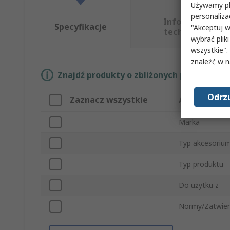
Używamy pli
personaliza
Informacje
Specyfikacje
"Akceptuj w
techniczne
wybrać pliki
wszystkie".
znaleźć w 
Znajdź produkty o zbliżonych parametrach
Odrzu
Zaznacz wszystkie
Atrybut
Marka
Typ akcesoriu
Typ produktu
Do użytku z
Normy/Zatwier