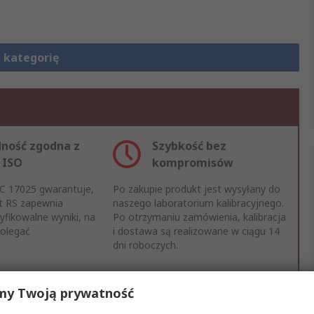
 kategorię
ność zgodna z
Szybkość bez
 ISO
kompromisów
EC 17025 gwarantuje,
Po zakupie produkt jest wysyłany do
t RS zapewnia
naszego laboratorium kalibracyjnego.
yfikowalne wyniki, na
Po otrzymaniu zamówienia, kalibracja
olegać
i dostawa są realizowane w ciągu 14
dni roboczych.
my Twoją prywatność