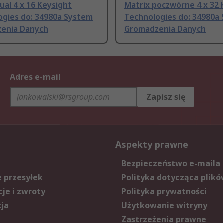
ual 4 x 16 Keysight
Matrix poczwórne 4 x 32 
ogies do: 34980a System
Technologies do: 34980a
enia Danych
Gromadzenia Danych
Adres e-mail
h
Zapisz się
Aspekty prawne
Bezpieczeństwo e-maila
e przesyłek
Polityka dotycząca plikó
je i zwroty
Polityka prywatności
cja
Użytkowanie witryny
Zastrzeżenia prawne