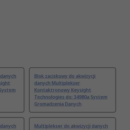
i danych
Blok zaciskowy do akwizycji
sight
danych Multiplekser
 System
Kontaktronowy Keysight
Technologies do: 34980a System
Gromadzenia Danych
i danych
Multiplekser do akwizycji danych