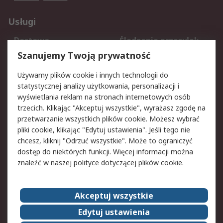
Usługi
Dostawa
Śledzenie przesyłek
Reklamacje i zwroty
Rejestracja
Szanujemy Twoją prywatność
Pomoc
Używamy plików cookie i innych technologii do
statystycznej analizy użytkowania, personalizacji i
Aspekty prawne
wyświetlania reklam na stronach internetowych osób
trzecich. Klikając "Akceptuj wszystkie", wyrażasz zgodę na
Bezpieczeństwo e-
Polityka dotycząca
przetwarzanie wszystkich plików cookie. Możesz wybrać
maila
plików cookie
pliki cookie, klikając "Edytuj ustawienia". Jeśli tego nie
Polityka prywatności
Użytkowanie witryny
chcesz, kliknij "Odrzuć wszystkie". Może to ograniczyć
Zastrzeżenia prawne
Warunki Sprzedaży
dostęp do niektórych funkcji. Więcej informacji można
znaleźć w naszej
polityce dotyczącej plików cookie
.
O firmie RS
Akceptuj wszystkie
Grupa RS
Kontakt
O firmie RS
RS na świecie
Edytuj ustawienia