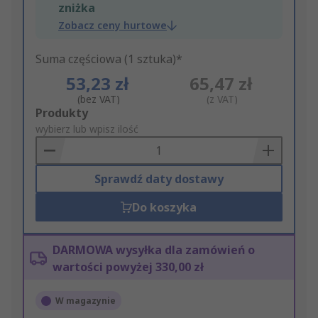
zniżka
Zobacz ceny hurtowe
Suma częściowa (1 sztuka)*
53,23 zł
65,47 zł
(bez VAT)
(z VAT)
Add
Produkty
to
wybierz lub wpisz ilość
Basket
Sprawdź daty dostawy
Do koszyka
DARMOWA wysyłka dla zamówień o
wartości powyżej 330,00 zł
W magazynie