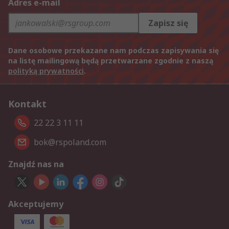
Adres e-mail
Zapisz się
Dane osobowe przekazane nam podczas zapisywania się
na listę mailingową będą przetwarzane zgodnie z naszą
polityką prywatności
.
Kontakt
22 22 3 11 11
bok@rspoland.com
Znajdź nas na
Akceptujemy