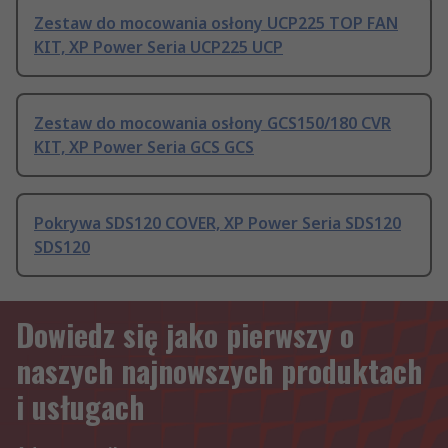
Zestaw do mocowania osłony UCP225 TOP FAN
KIT, XP Power Seria UCP225 UCP
Zestaw do mocowania osłony GCS150/180 CVR
KIT, XP Power Seria GCS GCS
Pokrywa SDS120 COVER, XP Power Seria SDS120
SDS120
Dowiedz się jako pierwszy o
naszych najnowszych produktach
i usługach