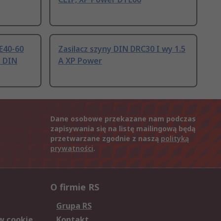
E40-60
Zasilacz szyny DIN DRC30 I wy 1.5
a DIN
A XP Power
Dane osobowe przekazane nam podczas
zapisywania się na listę mailingową będą
przetwarzane zgodnie z naszą
polityką
prywatności
.
O firmie RS
Grupa RS
w cookie
Kontakt