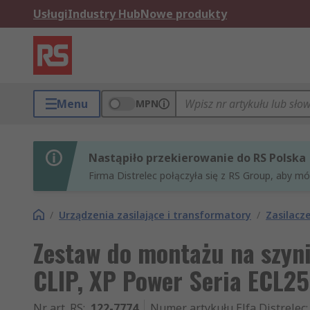
Usługi
Industry Hub
Nowe produkty
Menu
MPN
Nastąpiło przekierowanie do RS Polska
Firma Distrelec połączyła się z RS Group, aby m
/
Urządzenia zasilające i transformatory
/
Zasilacz
Zestaw do montażu na szyn
CLIP, XP Power Seria ECL2
Nr art. RS
:
122-7774
Numer artykułu Elfa Distrelec
: