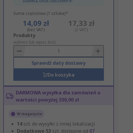
Suma częściowa (1 sztuka)*
14,09 zł
17,33 zł
(bez VAT)
(z VAT)
Add
Produkty
to
wybierz lub wpisz ilość
Basket
Sprawdź daty dostawy
Do koszyka
DARMOWA wysyłka dla zamówień o
wartości powyżej 330,00 zł
W magazynie
14
szt. do wysyłki z innej lokalizacji
Dodatkowe
53
szt. dostępne od
07