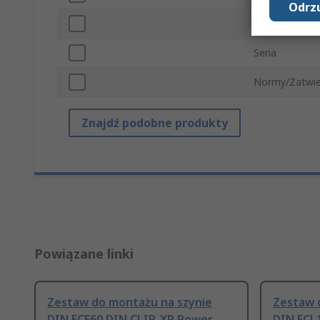
Odrzu
Do użytku z
Seria
Normy/Zatwie
Znajdź podobne produkty
Powiązane linki
Zestaw do montażu na szynie
Zestaw 
DIN ECE60 DIN CLIP, XP Power
DIN ECL