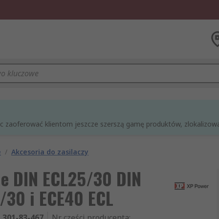
óc zaoferować klientom jeszcze szerszą gamę produktów, zlokalizowan
e
/
Akcesoria do zasilaczy
ie DIN ECL25/30 DIN
5/30 i ECE40 ECL
301-83-467
Nr części producenta
: