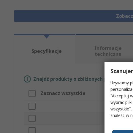
Zobacz
Informacje
Specyfikacje
techniczne
Szanuje
Znajdź produkty o zbliżonych parametrach
Używamy pli
personaliza
Zaznacz wszystkie
Atrybut
"Akceptuj w
wybrać pliki
Marka
wszystkie".
znaleźć w 
Typ produktu
Typ akcesori