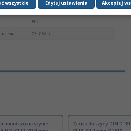
ć wszystkie
Edytuj ustawienia
Akceptuj ws
Seria ECL25/30 i ECE40
ECL
rdzenia
CE, CSA, UL
do montażu na szynie
Zacisk do szyny DIN DTE
15 DIN CLIP, XP Power
CLIP, XP Power DTE10