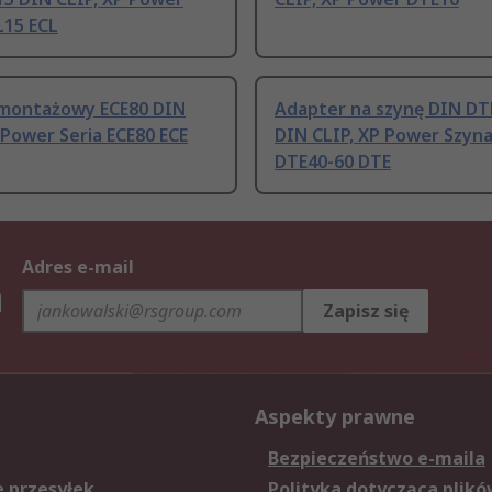
L15 ECL
montażowy ECE80 DIN
Adapter na szynę DIN DT
 Power Seria ECE80 ECE
DIN CLIP, XP Power Szyn
DTE40-60 DTE
Adres e-mail
h
Zapisz się
Aspekty prawne
Bezpieczeństwo e-maila
e przesyłek
Polityka dotycząca plikó