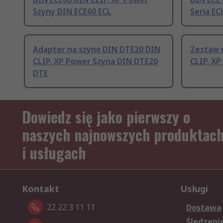
Szyny DIN ECE60 ECL
Seria EC
Adapter na szynę DIN DTE20 DIN
Zestaw 
CLIP, XP Power Szyna DIN DTE20
CLIP, XP
DTE
Dowiedz się jako pierwszy o
naszych najnowszych produktac
i usługach
Kontakt
Usługi
22 22 3 11 11
Dostawa
Śledzeni