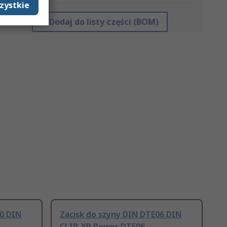
zystkie
Dodaj do listy części (BOM)
10 DIN
Zacisk do szyny DIN DTE06 DIN
CLIP, XP Power DTE06