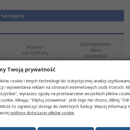
 kategorię
Szczegółowe
Atesty i
dane
certyfikaty
produktu
my Twoją prywatność
, wybierając jeden lub więcej atrybutów.
ków cookie i innych technologii do statystycznej analizy użytkowani
cji i wyświetlania reklam na stronach internetowych osób trzecich. Kl
Wartość
szystkie", wyrażasz zgodę na przetwarzanie wszystkich plików cook
 cookie, klikając "Edytuj ustawienia". Jeśli tego nie chcesz, kliknij "Od
XP Power
 Może to ograniczyć dostęp do niektórych funkcji. Więcej informacji
naszej
polityce dotyczącej plików cookie
.
Zestaw do montażu na szynie DIN
um
Zacisk do szyny DIN