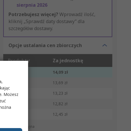
sierpnia 2026
Potrzebujesz więcej?
Wprowadź ilość,
kliknij „Sprawdź daty dostawy” dla
szczegółów dostawy.
Opcje ustalania cen zbiorczych
Produkty
Za jednostkę
1 - 4
14,09 zł
a,
5 - 9
13,69 zł
ikając
10 - 24
13,23 zł
ie. Możesz
rzuć
25 - 49
12,82 zł
 można
50 +
12,45 zł
*cena orientacyjna