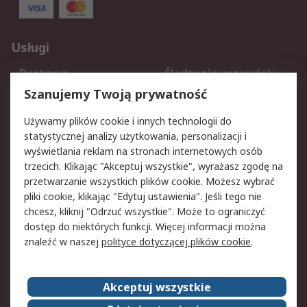
Usługi
Dostawa
Śledzenie przesyłek
Reklamacje i zwroty
Rejestracja
Szanujemy Twoją prywatność
Pomoc
Używamy plików cookie i innych technologii do
statystycznej analizy użytkowania, personalizacji i
Aspekty prawne
wyświetlania reklam na stronach internetowych osób
trzecich. Klikając "Akceptuj wszystkie", wyrażasz zgodę na
Bezpieczeństwo e-
Polityka dotycząca
przetwarzanie wszystkich plików cookie. Możesz wybrać
maila
plików cookie
pliki cookie, klikając "Edytuj ustawienia". Jeśli tego nie
Polityka prywatności
Użytkowanie witryny
chcesz, kliknij "Odrzuć wszystkie". Może to ograniczyć
Zastrzeżenia prawne
Warunki Sprzedaży
dostęp do niektórych funkcji. Więcej informacji można
znaleźć w naszej
polityce dotyczącej plików cookie
.
O firmie RS
Akceptuj wszystkie
Grupa RS
Kontakt
O firmie RS
RS na świecie