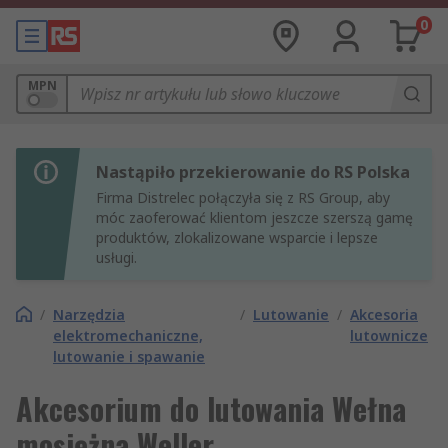
0
MPN
Nastąpiło przekierowanie do RS Polska
Firma Distrelec połączyła się z RS Group, aby
móc zaoferować klientom jeszcze szerszą gamę
produktów, zlokalizowane wsparcie i lepsze
usługi.
/
Narzędzia
/
Lutowanie
/
Akcesoria
elektromechaniczne,
lutownicze
lutowanie i spawanie
Akcesorium do lutowania Wełna
mosiężna Weller