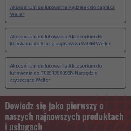
Akcesorium do lutowania Pędzelek do topnika
Weller
Akcesorium do lutowania Akcesorium do
lutowania do Stacja naprawcza WR3M Weller
Akcesorium do lutowania Akcesorium do
lutowania do T0051350099N Narzędzie
czyszczące Weller
Dowiedz się jako pierwszy o
naszych najnowszych produktach
i usługach