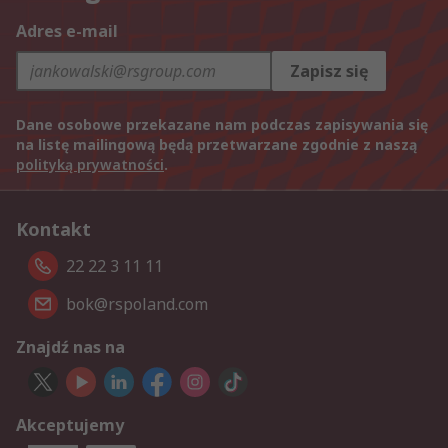
Adres e-mail
Zapisz się
Dane osobowe przekazane nam podczas zapisywania się
na listę mailingową będą przetwarzane zgodnie z naszą
polityką prywatności
.
Kontakt
22 22 3 11 11
bok@rspoland.com
Znajdź nas na
Akceptujemy