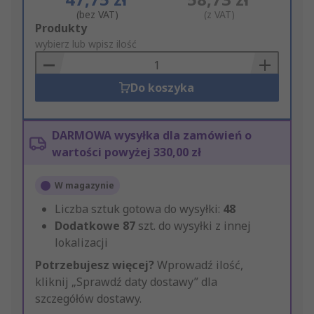
(bez VAT)
(z VAT)
Add
Produkty
to
wybierz lub wpisz ilość
Basket
Do koszyka
DARMOWA wysyłka dla zamówień o
wartości powyżej 330,00 zł
W magazynie
Liczba sztuk gotowa do wysyłki:
48
Dodatkowe
87
szt. do wysyłki z innej
lokalizacji
Potrzebujesz więcej?
Wprowadź ilość,
kliknij „Sprawdź daty dostawy” dla
szczegółów dostawy.