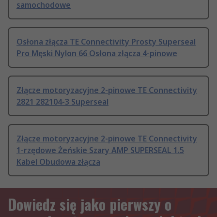
samochodowe
Osłona złącza TE Connectivity Prosty Superseal
Pro Męski Nylon 66 Osłona złącza 4-pinowe
Złącze motoryzacyjne 2-pinowe TE Connectivity
2821 282104-3 Superseal
Złącze motoryzacyjne 2-pinowe TE Connectivity
1-rzędowe Żeńskie Szary AMP SUPERSEAL 1.5
Kabel Obudowa złącza
Dowiedz się jako pierwszy o