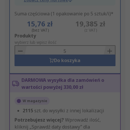
Suma częściowa (1 opakowanie po 5 sztuk/i)*
15,76 zł
19,385 zł
(bez VAT)
(z VAT)
Add
Produkty
to
wybierz lub wpisz ilość
Basket
Do koszyka
DARMOWA wysyłka dla zamówień o
wartości powyżej 330,00 zł
W magazynie
2115
szt. do wysyłki z innej lokalizacji
Potrzebujesz więcej?
Wprowadź ilość,
kliknij „Sprawdź daty dostawy” dla