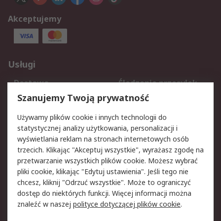
Akceptujemy
Usługi
Dostawa
Śledzenie przesyłek
Reklamacje i zwroty
Rejestracja
Szanujemy Twoją prywatność
Pomoc
Używamy plików cookie i innych technologii do
statystycznej analizy użytkowania, personalizacji i
Aspekty prawne
wyświetlania reklam na stronach internetowych osób
trzecich. Klikając "Akceptuj wszystkie", wyrażasz zgodę na
Bezpieczeństwo e-
Polityka dotycząca
przetwarzanie wszystkich plików cookie. Możesz wybrać
maila
plików cookie
pliki cookie, klikając "Edytuj ustawienia". Jeśli tego nie
Polityka prywatności
Użytkowanie witryny
chcesz, kliknij "Odrzuć wszystkie". Może to ograniczyć
Zastrzeżenia prawne
Warunki Sprzedaży
dostęp do niektórych funkcji. Więcej informacji można
znaleźć w naszej
polityce dotyczącej plików cookie
.
O firmie RS