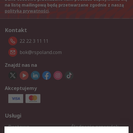
na listę mailingową będą przetwarzane zgodnie z naszą
polityką prywatności
.
Kontakt
22 22 3 11 11
bok@rspoland.com
Znajdź nas na
Akceptujemy
Usługi
Dostawa
Śledzenie przesyłek