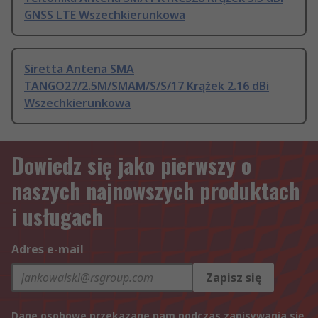
GNSS LTE Wszechkierunkowa
Siretta Antena SMA
TANGO27/2.5M/SMAM/S/S/17 Krążek 2.16 dBi
Wszechkierunkowa
Dowiedz się jako pierwszy o
naszych najnowszych produktach
i usługach
Adres e-mail
Zapisz się
Dane osobowe przekazane nam podczas zapisywania się