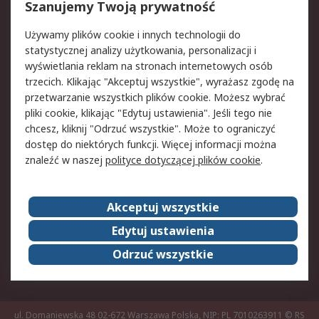
Reklamacje i zwroty
Rejestracja
Szanujemy Twoją prywatność
Pomoc
Używamy plików cookie i innych technologii do
statystycznej analizy użytkowania, personalizacji i
Aspekty prawne
wyświetlania reklam na stronach internetowych osób
trzecich. Klikając "Akceptuj wszystkie", wyrażasz zgodę na
Bezpieczeństwo e-
Polityka dotycząca
przetwarzanie wszystkich plików cookie. Możesz wybrać
maila
plików cookie
pliki cookie, klikając "Edytuj ustawienia". Jeśli tego nie
Polityka prywatności
Użytkowanie witryny
chcesz, kliknij "Odrzuć wszystkie". Może to ograniczyć
Zastrzeżenia prawne
Warunki Sprzedaży
dostęp do niektórych funkcji. Więcej informacji można
znaleźć w naszej
polityce dotyczącej plików cookie
.
O firmie RS
Akceptuj wszystkie
Grupa RS
Kontakt
O firmie RS
RS na świecie
Edytuj ustawienia
Kariera
Nagrody dla RS
Odrzuć wszystkie
ESG
ul. Domaniewska 48 02-672 Warszawa Polska, NIP: PL 7010263911
© RS