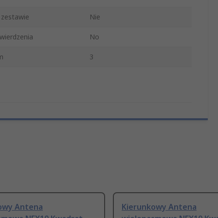
 zestawie
Nie
wierdzenia
No
m
3
owy Antena
Kierunkowy Antena