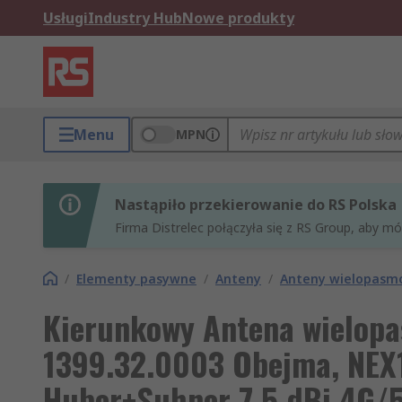
Usługi
Industry Hub
Nowe produkty
Menu
MPN
Nastąpiło przekierowanie do RS Polska
Firma Distrelec połączyła się z RS Group, aby m
/
Elementy pasywne
/
Anteny
/
Anteny wielopas
Kierunkowy Antena wielop
1399.32.0003 Obejma, NEX1
Huber+Suhner 7.5 dBi 4G/