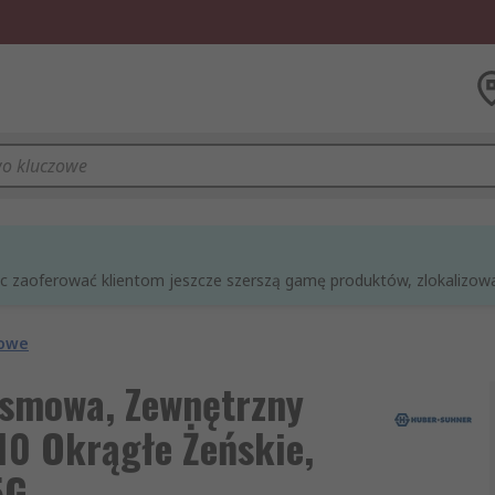
óc zaoferować klientom jeszcze szerszą gamę produktów, zlokalizowan
mowe
asmowa, Zewnętrzny
0 Okrągłe Żeńskie,
5G