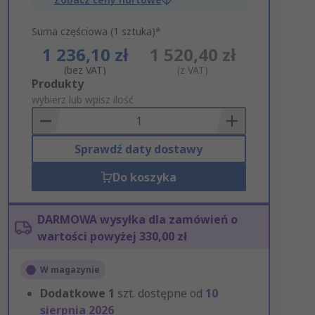
Suma częściowa (1 sztuka)*
1 236,10 zł
1 520,40 zł
(bez VAT)
(z VAT)
Add
Produkty
to
wybierz lub wpisz ilość
Basket
Sprawdź daty dostawy
Do koszyka
DARMOWA wysyłka dla zamówień o
wartości powyżej 330,00 zł
W magazynie
Dodatkowe
1
szt. dostępne od
10
sierpnia 2026