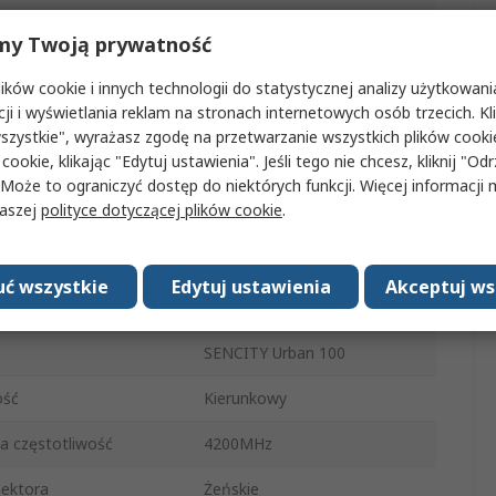
tu
Antena wielopasmowa
my Twoją prywatność
tora
NEX10
ków cookie i innych technologii do statystycznej analizy użytkowani
cji i wyświetlania reklam na stronach internetowych osób trzecich. Kl
ość minimalna
2500MHz
szystkie", wyrażasz zgodę na przetwarzanie wszystkich plików cook
 cookie, klikając "Edytuj ustawienia". Jeśli tego nie chcesz, kliknij "Od
ie
7.5dBi
 Może to ograniczyć dostęp do niektórych funkcji. Więcej informacji
naszej
polityce dotyczącej plików cookie
.
żu anteny
Obejma
e/zewnętrzne
Zewnętrzny
ć wszystkie
Edytuj ustawienia
Akceptuj ws
 anteny
Okrągłe
SENCITY Urban 100
ość
Kierunkowy
 częstotliwość
4200MHz
ektora
Żeńskie