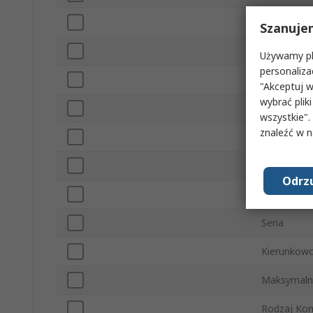
Typ produk
Szanuje
Typ Konek
Używamy pli
personaliza
Częstotliw
"Akceptuj w
wybrać pliki
Wzmocnien
wszystkie".
znaleźć w 
Typ monta
Wewnętrzn
Odrzu
Wykonanie
Seria
Kierunkow
Maksymalna
Rodzaj Kon