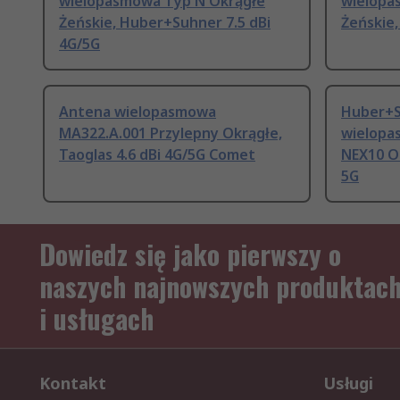
wielopasmowa Typ N Okrągłe
wielopa
Żeńskie, Huber+Suhner 7.5 dBi
Żeńskie
4G/5G
Antena wielopasmowa
Huber+S
MA322.A.001 Przylepny Okrągłe,
wielopa
Taoglas 4.6 dBi 4G/5G Comet
NEX10 O
5G
Dowiedz się jako pierwszy o
naszych najnowszych produktac
i usługach
Kontakt
Usługi