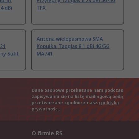
adrat
Przylepny Taoglas 6.29 dBi 4G/5G
4 dBi
TFX
Antena wielopasmowa SMA
021
Kopułka, Taoglas 8.1 dBi 4G/5G
ny Sufit
MA741
Dane osobowe przekazane nam podczas
zapisywania się na listę mailingową będą
przetwarzane zgodnie z naszą
polityką
prywatności
.
O firmie RS