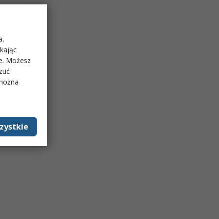
a,
ikając
ie. Możesz
rzuć
 można
zystkie