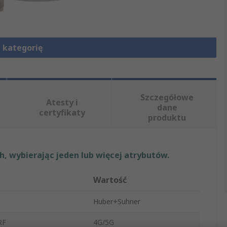
 kategorię
Szczegółowe
Atesty i
dane
certyfikaty
produktu
, wybierając jeden lub więcej atrybutów.
Wartość
Huber+Suhner
RF
4G/5G