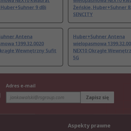
smowa NEX10 Kwadrat
wielopasmowa NEX10 Kw
, Huber+Suhner 9 dBi
Żeńskie, Huber+Suhner 8.
SENCITY
uhner Antena
Huber+Suhner Antena
smowa 1399.32.0020
wielopasmowa 1399.32.0
krągłe Wewnętrzny Sufit
NEX10 Okrągłe Wewnętrz
5G
Adres e-mail
h
Zapisz się
Aspekty prawne