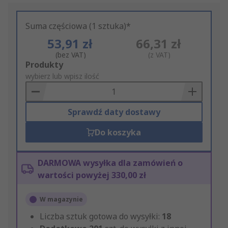
Suma częściowa (1 sztuka)*
53,91 zł
66,31 zł
(bez VAT)
(z VAT)
Add
Produkty
to
wybierz lub wpisz ilość
Basket
Sprawdź daty dostawy
Do koszyka
DARMOWA wysyłka dla zamówień o
wartości powyżej 330,00 zł
W magazynie
Liczba sztuk gotowa do wysyłki:
18