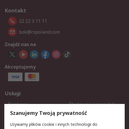
Kontakt
22 22 3 11 11
bok@rspoland.com
Znajdź nas na
Akceptujemy
Usługi
Dostawa
Śledzenie przesyłek
Reklamacje i zwroty
Rejestracja
Szanujemy Twoją prywatność
Pomoc
Używamy plików cookie i innych technologii do