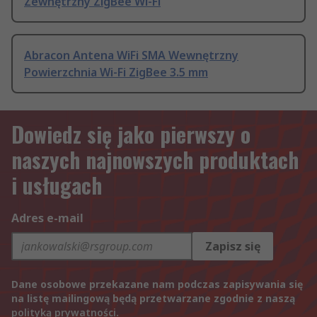
Zewnętrzny ZigBee Wi-Fi
Abracon Antena WiFi SMA Wewnętrzny
Powierzchnia Wi-Fi ZigBee 3.5 mm
Dowiedz się jako pierwszy o
naszych najnowszych produktach
i usługach
Adres e-mail
Zapisz się
Dane osobowe przekazane nam podczas zapisywania się
na listę mailingową będą przetwarzane zgodnie z naszą
polityką prywatności
.