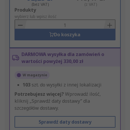
(bez VAT)
(z VAT)
Add
Produkty
to
wybierz lub wpisz ilość
Basket
Do koszyka
DARMOWA wysyłka dla zamówień o
wartości powyżej 330,00 zł
W magazynie
103
szt. do wysyłki z innej lokalizacji
Potrzebujesz więcej?
Wprowadź ilość,
kliknij „Sprawdź daty dostawy” dla
szczegółów dostawy.
Sprawdź daty dostawy