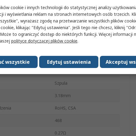
ków cookie i innych technologii do statystycznej analizy użytkowani
1.52mm
cji i wyświetlania reklam na stronach internetowych osób trzecich. Kl
szystkie", wyrażasz zgodę na przetwarzanie wszystkich plików cook
0.58mm
 cookie, klikając "Edytuj ustawienia". Jeśli tego nie chcesz, kliknij "Od
eratura robocza
90°C
 Może to ograniczyć dostęp do niektórych funkcji. Więcej informacji
naszej
polityce dotyczącej plików cookie
.
 bezpiecznika
Opóźnienie
mperatura robocza
-55°C
ć wszystkie
Edytuj ustawienia
Akceptuj ws
łącznika
50A
Szpula
3.18mm
zenia
RoHS, CSA
468
0.27Ω