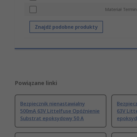
Materiał Termin
Znajdź podobne produkty
Powiązane linki
Bezpiecznik nienastawialny
Bezpiecz
500mA 63V Littelfuse Opóźnienie
63V Litt
Substrat epoksydowy 50 A
epoksyd