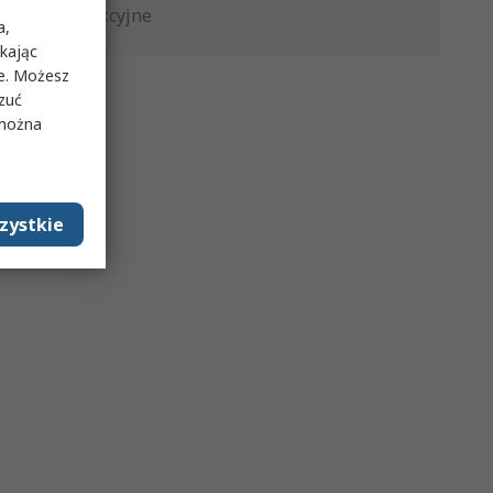
Produkcyjne
a,
ikając
ie. Możesz
rzuć
 można
zystkie