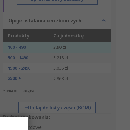
Opcje ustalania cen zbiorczych
Produkty
Za jednostkę
100 - 490
3,90 zł
500 - 1490
3,218 zł
1500 - 2490
3,036 zł
2500 +
2,863 zł
*cena orientacyjna
Dodaj do listy części (BOM)
Rodzaj opakowania:
Standardowe