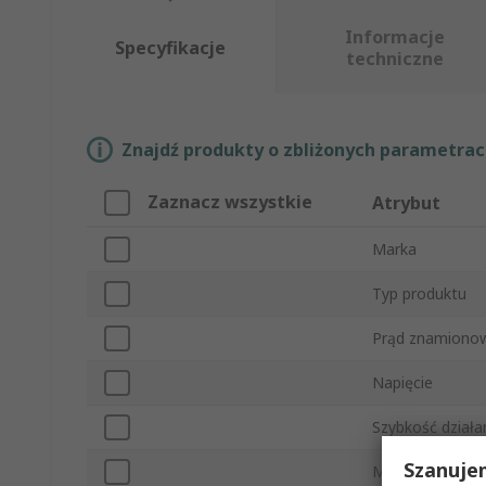
Informacje
Specyfikacje
techniczne
Znajdź produkty o zbliżonych parametrach
Zaznacz wszystkie
Atrybut
Marka
Typ produktu
Prąd znamiono
Napięcie
Szybkość działa
Szanuje
Materiał korpus