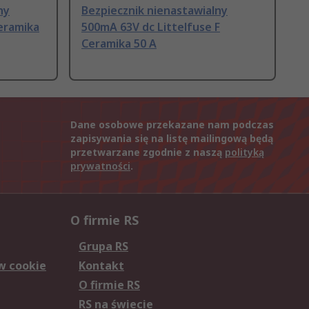
ny
Bezpiecznik nienastawialny
eramika
500mA 63V dc Littelfuse F
Ceramika 50 A
Dane osobowe przekazane nam podczas
zapisywania się na listę mailingową będą
przetwarzane zgodnie z naszą
polityką
prywatności
.
O firmie RS
Grupa RS
w cookie
Kontakt
O firmie RS
RS na świecie