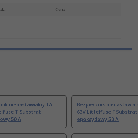
ala
Cyna
nik nienastawialny 1A
Bezpiecznik nienastawial
elfuse T Substrat
63V Littelfuse F Substrat
owy 50 A
epoksydowy 50 A