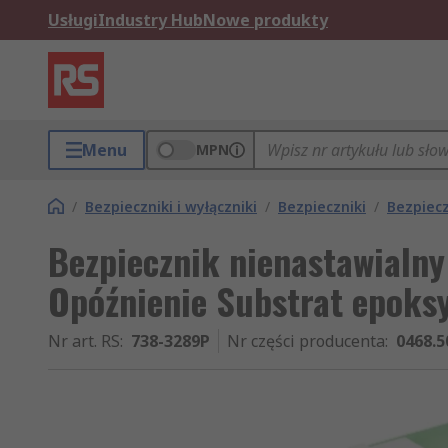
Usługi
Industry Hub
Nowe produkty
Menu
MPN
/
Bezpieczniki i wyłączniki
/
Bezpieczniki
/
Bezpiecz
Bezpiecznik nienastawialn
Opóźnienie Substrat epoks
Nr art. RS
:
738-3289P
Nr części producenta
:
0468.