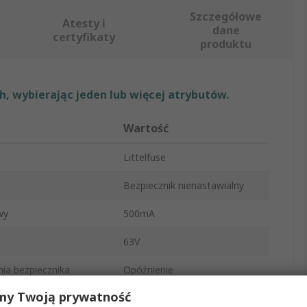
Szczegółowe
Atesty i
dane
certyfikaty
produktu
, wybierając jeden lub więcej atrybutów.
Wartość
Littelfuse
Bezpiecznik nienastawialny
wy
500mA
63V
nia bezpiecznika
Opóźnienie
my Twoją prywatność
u
Substrat epoksydowy