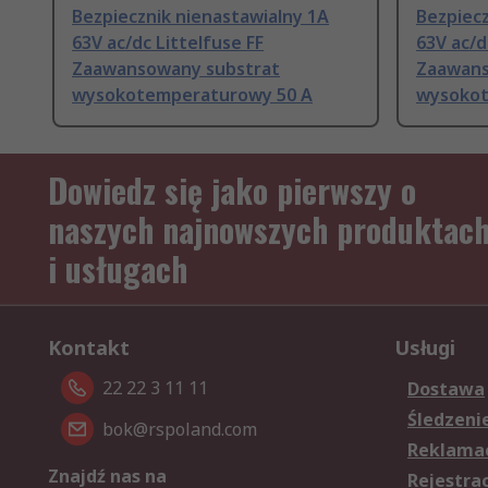
Bezpiecznik nienastawialny 1A
Bezpiecz
63V ac/dc Littelfuse FF
63V ac/d
Zaawansowany substrat
Zaawans
wysokotemperaturowy 50 A
wysokot
Dowiedz się jako pierwszy o
naszych najnowszych produktac
i usługach
Kontakt
Usługi
22 22 3 11 11
Dostawa
Śledzeni
bok@rspoland.com
Reklamac
Znajdź nas na
Rejestra