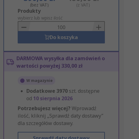
(bez VAT)
(z VAT)
Add
Produkty
to
wybierz lub wpisz ilość
Basket
Do koszyka
DARMOWA wysyłka dla zamówień o
wartości powyżej 330,00 zł
W magazynie
Dodatkowe
3970
szt. dostępne
od
10 sierpnia 2026
Potrzebujesz więcej?
Wprowadź
ilość, kliknij „Sprawdź daty dostawy”
dla szczegółów dostawy.
Sprawdź daty dostawy