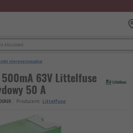
niki nieresetowalne
y 500mA 63V Littelfuse
ydowy 50 A
500NR
Producent
:
Littelfuse