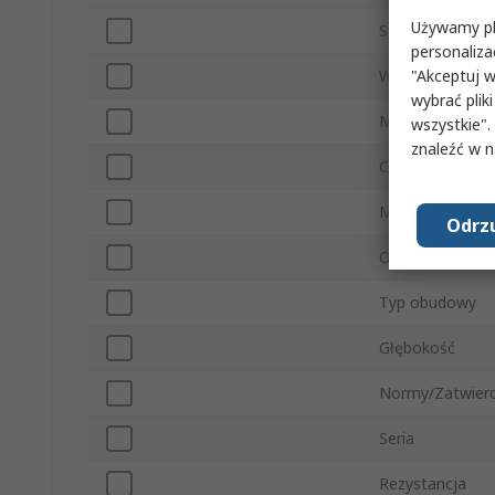
Używamy pli
Szerokość
personaliza
"Akceptuj w
Wysokość
wybrać pliki
Minimalna temp
wszystkie".
znaleźć w 
Charakterystyka
Maksymalna te
Odrzu
Obciążalność wy
Typ obudowy
Głębokość
Normy/Zatwierd
Seria
Rezystancja