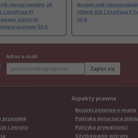
nik nienastawialny 2A
Bezpiecznik nienastawial
c Littelfuse FF
500mA 63V Littelfuse F C
owany substrat
50 A
emperaturowy 50 A
Adres e-mail
h
Zapisz się
Aspekty prawne
Bezpieczeństwo e-maila
e przesyłek
Polityka dotycząca plikó
je i zwroty
Polityka prywatności
cja
Użytkowanie witryny