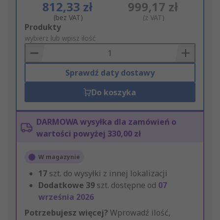
812,33 zł
999,17 zł
(bez VAT)
(z VAT)
Add
Produkty
to
wybierz lub wpisz ilość
Basket
Sprawdź daty dostawy
Do koszyka
DARMOWA wysyłka dla zamówień o
wartości powyżej 330,00 zł
W magazynie
17
szt. do wysyłki z innej lokalizacji
Dodatkowe
39
szt. dostępne od
07
września 2026
Potrzebujesz więcej?
Wprowadź ilość,