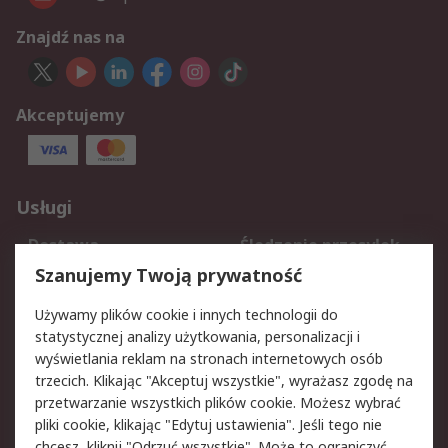
Znajdź nas na
Akceptujemy
Usługi
Dostawa
Śledzenie przesyłek
Reklamacje i zwroty
Rejestracja
Szanujemy Twoją prywatność
Pomoc
Używamy plików cookie i innych technologii do
statystycznej analizy użytkowania, personalizacji i
Aspekty prawne
wyświetlania reklam na stronach internetowych osób
trzecich. Klikając "Akceptuj wszystkie", wyrażasz zgodę na
Bezpieczeństwo e-
Polityka dotycząca
przetwarzanie wszystkich plików cookie. Możesz wybrać
maila
plików cookie
pliki cookie, klikając "Edytuj ustawienia". Jeśli tego nie
Polityka prywatności
Użytkowanie witryny
chcesz, kliknij "Odrzuć wszystkie". Może to ograniczyć