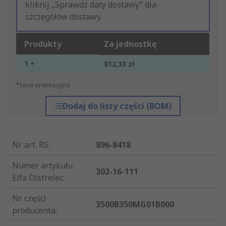
kliknij „Sprawdź daty dostawy” dla
szczegółów dostawy.
Produkty
Za jednostkę
1 +
812,33 zł
*cena orientacyjna
Dodaj do listy części (BOM)
Nr art. RS
:
896-8418
Numer artykułu
302-16-111
Elfa Distrelec
:
Nr części
3500B350MG01B000
producenta
: