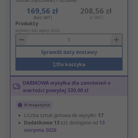
Suma częściowa (1 sztuka)*
169,56 zł
208,56 zł
(bez VAT)
(z VAT)
Add
Produkty
to
wybierz lub wpisz ilość
Basket
Sprawdź daty dostawy
Do koszyka
DARMOWA wysyłka dla zamówień o
wartości powyżej 330,00 zł
W magazynie
Liczba sztuk gotowa do wysyłki:
17
Dodatkowe
13
szt. dostępne od
13
sierpnia 2026