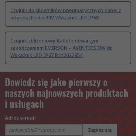
Czujnik do siłowników pneumatycznych Kabel z
wtyczką Festo 30V Wskaźnik LED IP68
Czujnik zbliżeniowy Kabel z otwartym
zakończeniem EMERSON – AVENTICS 30V dc
Wskaźnik LED IP67 R412022854
Dowiedz się jako pierwszy o
naszych najnowszych produktach
i usługach
Adres e-mail
Zapisz się