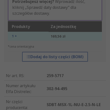
Potrzebujesz więcej?
Wprowadź ilość,
kliknij „Sprawdź daty dostawy” dla
szczegółów dostawy.
Produkty
Za jednostkę
1 +
169,56 zł
*cena orientacyjna
Dodaj do listy części (BOM)
Nr art. RS
:
259-5717
Numer artykułu
302-94-495
Elfa Distrelec
:
Nr części
SDBT-MSX-1L-NU-E-2.5-N-LE
producenta
: