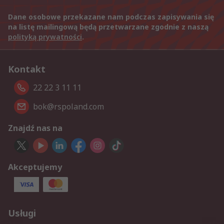
Dane osobowe przekazane nam podczas zapisywania się
na listę mailingową będą przetwarzane zgodnie z naszą
polityką prywatności
.
Kontakt
22 22 3 11 11
bok@rspoland.com
Znajdź nas na
Akceptujemy
Usługi