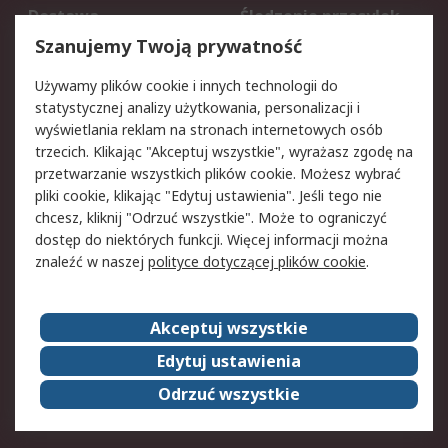
Dostawa
Śledzenie przesyłek
Reklamacje i zwroty
Rejestracja
Szanujemy Twoją prywatność
Pomoc
Używamy plików cookie i innych technologii do
statystycznej analizy użytkowania, personalizacji i
Aspekty prawne
wyświetlania reklam na stronach internetowych osób
trzecich. Klikając "Akceptuj wszystkie", wyrażasz zgodę na
Bezpieczeństwo e-
Polityka dotycząca
przetwarzanie wszystkich plików cookie. Możesz wybrać
maila
plików cookie
pliki cookie, klikając "Edytuj ustawienia". Jeśli tego nie
Polityka prywatności
Użytkowanie witryny
chcesz, kliknij "Odrzuć wszystkie". Może to ograniczyć
Zastrzeżenia prawne
Warunki Sprzedaży
dostęp do niektórych funkcji. Więcej informacji można
znaleźć w naszej
polityce dotyczącej plików cookie
.
O firmie RS
Akceptuj wszystkie
Grupa RS
Kontakt
O firmie RS
RS na świecie
Edytuj ustawienia
Kariera
Nagrody dla RS
Odrzuć wszystkie
ESG