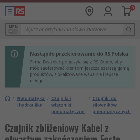
0
MPN
Nastąpiło przekierowanie do RS Polska
Firma Distrelec połączyła się z RS Group, aby
móc zaoferować klientom jeszcze szerszą gamę
produktów, zlokalizowane wsparcie i lepsze
usługi.
/
Pneumatyka
/
Czujniki i
/
Czujniki do
i hydraulika
włączniki
siłowników
pneumatyczne
pneumatycznych
Czujnik zbliżeniowy Kabel z
otwartym zakończeniem Festo