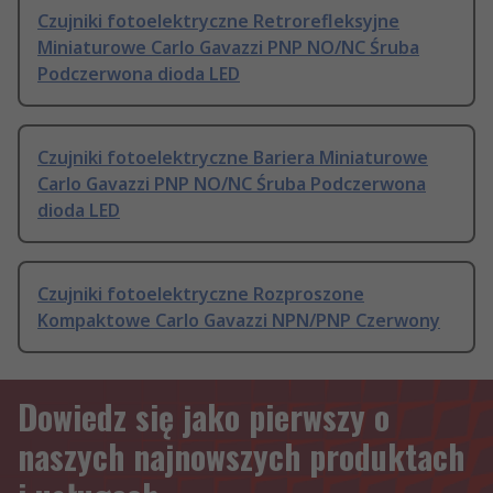
Czujniki fotoelektryczne Retrorefleksyjne
Miniaturowe Carlo Gavazzi PNP NO/NC Śruba
Podczerwona dioda LED
Czujniki fotoelektryczne Bariera Miniaturowe
Carlo Gavazzi PNP NO/NC Śruba Podczerwona
dioda LED
Czujniki fotoelektryczne Rozproszone
Kompaktowe Carlo Gavazzi NPN/PNP Czerwony
Dowiedz się jako pierwszy o
naszych najnowszych produktach