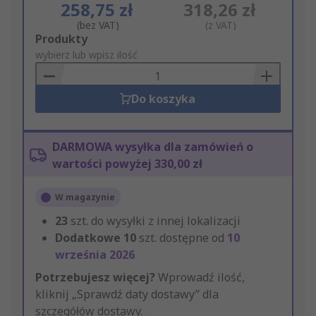
258,75 zł
318,26 zł
(bez VAT)
(z VAT)
Add
Produkty
to
wybierz lub wpisz ilość
Basket
Do koszyka
DARMOWA wysyłka dla zamówień o
wartości powyżej 330,00 zł
W magazynie
23
szt. do wysyłki z innej lokalizacji
Dodatkowe
10
szt. dostępne od
10
września 2026
Potrzebujesz więcej?
Wprowadź ilość,
kliknij „Sprawdź daty dostawy” dla
szczegółów dostawy.