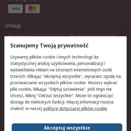
Usługi
Dostawa
Śledzenie przesyłek
Reklamacje i zwroty
Rejestracja
Szanujemy Twoją prywatność
Pomoc
Używamy plików cookie i innych technologii do
statystycznej analizy użytkowania, personalizacji i
Aspekty prawne
wyświetlania reklam na stronach internetowych osób
trzecich. Klikając "Akceptuj wszystkie", wyrażasz zgodę na
Bezpieczeństwo e-
Polityka dotycząca
przetwarzanie wszystkich plików cookie. Możesz wybrać
maila
plików cookie
pliki cookie, klikając "Edytuj ustawienia". Jeśli tego nie
Polityka prywatności
Użytkowanie witryny
chcesz, kliknij "Odrzuć wszystkie". Może to ograniczyć
Zastrzeżenia prawne
Warunki Sprzedaży
dostęp do niektórych funkcji. Więcej informacji można
znaleźć w naszej
polityce dotyczącej plików cookie
.
O firmie RS
Akceptuj wszystkie
Grupa RS
Kontakt