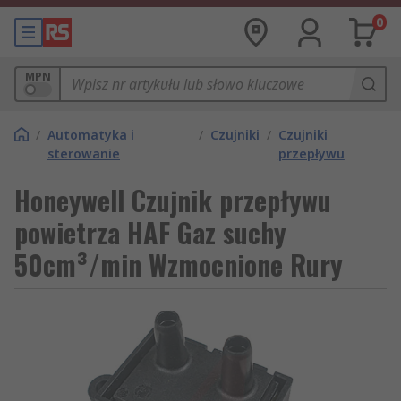
0
MPN
/
Automatyka i
/
Czujniki
/
Czujniki
sterowanie
przepływu
Honeywell Czujnik przepływu
powietrza HAF Gaz suchy
50cm³/min Wzmocnione Rury