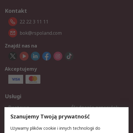
Kontakt
22 22 3 11 11
bok@rspoland.com
Znajdź nas na
Akceptujemy
Usługi
Dostawa
Śledzenie przesyłek
Reklamacje i zwroty
Rejestracja
Szanujemy Twoją prywatność
Pomoc
Używamy plików cookie i innych technologii do