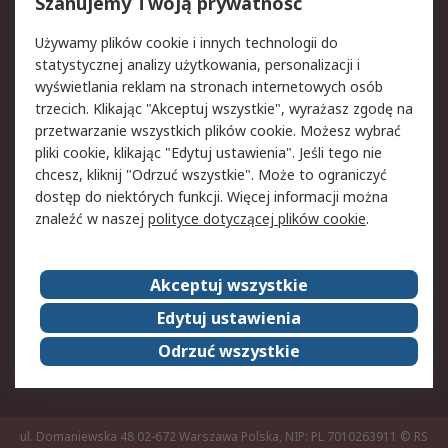
Reklamacje i zwroty
Rejestracja
Szanujemy Twoją prywatność
Pomoc
Używamy plików cookie i innych technologii do
statystycznej analizy użytkowania, personalizacji i
Aspekty prawne
wyświetlania reklam na stronach internetowych osób
trzecich. Klikając "Akceptuj wszystkie", wyrażasz zgodę na
Bezpieczeństwo e-
Polityka dotycząca
przetwarzanie wszystkich plików cookie. Możesz wybrać
maila
plików cookie
pliki cookie, klikając "Edytuj ustawienia". Jeśli tego nie
Polityka prywatności
Użytkowanie witryny
chcesz, kliknij "Odrzuć wszystkie". Może to ograniczyć
Zastrzeżenia prawne
Warunki Sprzedaży
dostęp do niektórych funkcji. Więcej informacji można
znaleźć w naszej
polityce dotyczącej plików cookie
.
O firmie RS
Akceptuj wszystkie
Grupa RS
Kontakt
O firmie RS
RS na świecie
Edytuj ustawienia
Kariera
Nagrody dla RS
Odrzuć wszystkie
ESG
ul. Domaniewska 48 02-672 Warszawa Polska, NIP: PL 7010263911
© RS