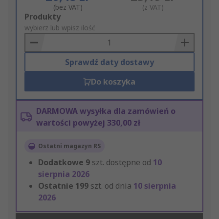
(bez VAT)
(z VAT)
Add
Produkty
to
wybierz lub wpisz ilość
Basket
Sprawdź daty dostawy
Do koszyka
DARMOWA wysyłka dla zamówień o
wartości powyżej 330,00 zł
Ostatni magazyn RS
Dodatkowe
9
szt. dostępne od
10
sierpnia 2026
Ostatnie
199
szt. od dnia
10 sierpnia
2026