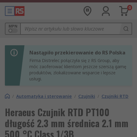
0
MPN
Nastąpiło przekierowanie do RS Polska
Firma Distrelec połączyła się z RS Group, aby
móc zaoferować klientom jeszcze szerszą gamę
produktów, zlokalizowane wsparcie i lepsze
usługi.
/
Automatyka i sterowanie
/
Czujniki
/
Czujniki RTD
Heraeus Czujnik RTD PT100
długość 2.3 mm średnica 2.1 mm
500 °C Class 1/3B