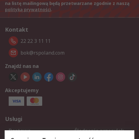
na listę mailingową będą przetwarzane zgodnie z naszą
polityką prywatności
.
Kontakt
22 22 3 11 11
bok@rspoland.com
Znajdź nas na
Akceptujemy
Usługi
Dostawa
Śledzenie przesyłek