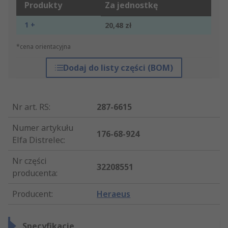
Produkty
Za jednostkę
1 +
20,48 zł
*cena orientacyjna
Dodaj do listy części (BOM)
Nr art. RS
:
287-6615
Numer artykułu
176-68-924
Elfa Distrelec
:
Nr części
32208551
producenta
:
Producent
:
Heraeus
Specyfikacje