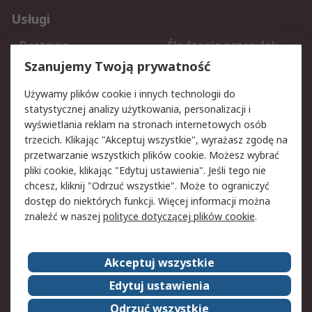
Usługi
Dostawa
Śledzenie przesyłek
Reklamacje i zwroty
Rejestracja
Szanujemy Twoją prywatność
Pomoc
Używamy plików cookie i innych technologii do
statystycznej analizy użytkowania, personalizacji i
Aspekty prawne
wyświetlania reklam na stronach internetowych osób
trzecich. Klikając "Akceptuj wszystkie", wyrażasz zgodę na
Bezpieczeństwo e-
Polityka dotycząca
przetwarzanie wszystkich plików cookie. Możesz wybrać
maila
plików cookie
pliki cookie, klikając "Edytuj ustawienia". Jeśli tego nie
Polityka prywatności
Użytkowanie witryny
chcesz, kliknij "Odrzuć wszystkie". Może to ograniczyć
Zastrzeżenia prawne
Warunki Sprzedaży
dostęp do niektórych funkcji. Więcej informacji można
znaleźć w naszej
polityce dotyczącej plików cookie
.
O firmie RS
Akceptuj wszystkie
Grupa RS
Kontakt
O firmie RS
RS na świecie
Edytuj ustawienia
Kariera
Nagrody dla RS
Odrzuć wszystkie