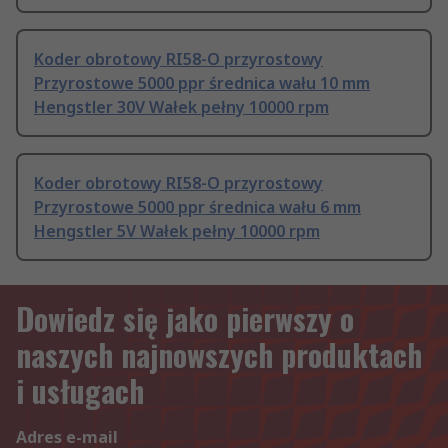
Koder obrotowy RI58-O przyrostowy
Przyrostowe 5000 ppr średnica wału 10 mm
Hengstler 30V Wałek pełny 10000 rpm
Koder obrotowy RI58-O przyrostowy
Przyrostowe 5000 ppr średnica wału 6 mm
Hengstler 5V Wałek pełny 10000 rpm
Dowiedz się jako pierwszy o
naszych najnowszych produktach
i usługach
Adres e-mail