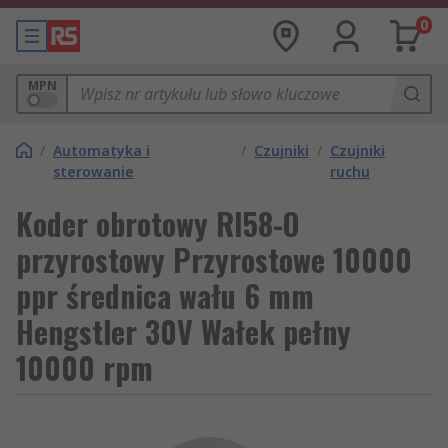
0
MPN
/
Automatyka i
/
Czujniki
/
Czujniki
sterowanie
ruchu
Koder obrotowy RI58-O
przyrostowy Przyrostowe 10000
ppr średnica wału 6 mm
Hengstler 30V Wałek pełny
10000 rpm