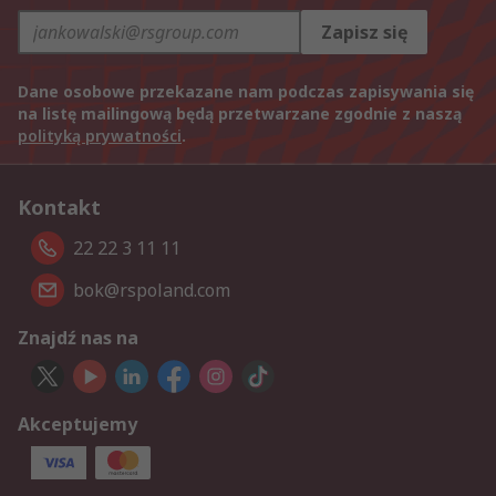
Zapisz się
Dane osobowe przekazane nam podczas zapisywania się
na listę mailingową będą przetwarzane zgodnie z naszą
polityką prywatności
.
Kontakt
22 22 3 11 11
bok@rspoland.com
Znajdź nas na
Akceptujemy