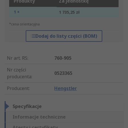
Produkty
Za jednostkę
1 +
1 735,25 zł
*cena orientacyjna
Dodaj do listy części (BOM)
Nr art. RS
:
760-905
Nr części
0523365
producenta
:
Producent
:
Hengstler
Specyfikacje
Informacje techniczne
Atesty i certyfikaty