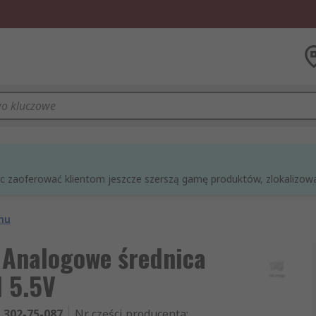
óc zaoferować klientom jeszcze szerszą gamę produktów, zlokalizowan
chu
 Analogowe średnica
 5.5V
302-75-087
Nr części producenta
: