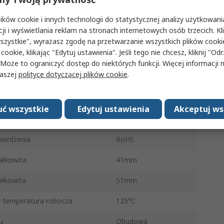
 wyjściowego
Analogowe
ków cookie i innych technologii do statystycznej analizy użytkowani
cji i wyświetlania reklam na stronach internetowych osób trzecich. Kl
łu
6mm
szystkie", wyrażasz zgodę na przetwarzanie wszystkich plików cook
 cookie, klikając "Edytuj ustawienia". Jeśli tego nie chcesz, kliknij "Od
Przewód
 Może to ograniczyć dostęp do niektórych funkcji. Więcej informacji
naszej
polityce dotyczącej plików cookie
.
napięcie zasilania
5.5V
emperatura robocza
-40°C
ć wszystkie
Edytuj ustawienia
Akceptuj ws
ałkowita
41mm
ierdzenia
RoHS
ałkowita
41mm
ałkowita
51mm
 temperatura robocza
125°C
u
Obudowa