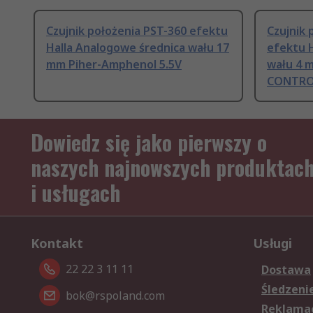
Czujnik położenia PST-360 efektu
Czujnik 
Halla Analogowe średnica wału 17
efektu 
mm Piher-Amphenol 5.5V
wału 4 
CONTROL
Dowiedz się jako pierwszy o
naszych najnowszych produktac
i usługach
Kontakt
Usługi
22 22 3 11 11
Dostawa
Śledzeni
bok@rspoland.com
Reklamac