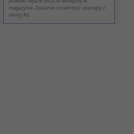
produkt będzie jeszcze dostępny w
magazynie. Zostanie on wkrótce usunięty z
oferty RS.