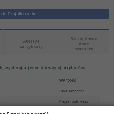
kie Czujniki ruchu
Szczegółowe
Atesty i
dane
certyfikaty
produktu
, wybierając jeden lub więcej atrybutów.
Wartość
Piher-Amphenol
u
Czujnik położenia
PSC-360
my Twoją prywatność