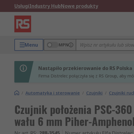
Usługi
Industry Hub
Nowe produkty
Menu
MPN
Nastąpiło przekierowanie do RS Polska
Firma Distrelec połączyła się z RS Group, aby m
/
Automatyka i sterowanie
/
Czujniki
/
Czujniki ru
Czujnik położenia PSC-360
wału 6 mm Piher-Amphenol
Nr art. RS
:
288-3545
Numer artykułu Elfa Distrelec
: