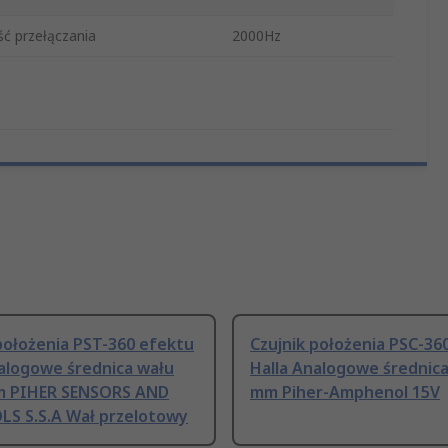
ść przełączania
2000Hz
położenia PST-360 efektu
Czujnik położenia PSC-36
nalogowe średnica wału
Halla Analogowe średnica
m PIHER SENSORS AND
mm Piher-Amphenol 15V
S S.S.A Wał przelotowy