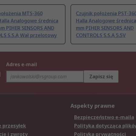
położenia MTS-360
Czujnik położenia PST-36
Halla Analogowe średnica
Halla Analogowe średnica
mm PIHER SENSORS AND
mm PIHER SENSORS AND
S S.S.A Wał przelotowy
CONTROLS S.S.A 5.5V
Adres e-mail
h
Zapisz się
Aspekty prawne
Bezpieczeństwo e-maila
e przesyłek
Polityka dotycząca plikó
je i zwroty
Polityka prywatności