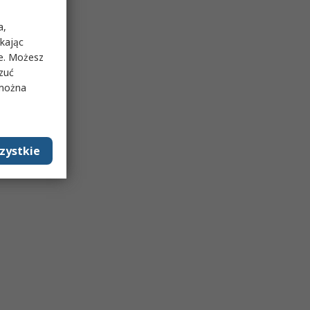
a,
ikając
ie. Możesz
rzuć
 można
zystkie