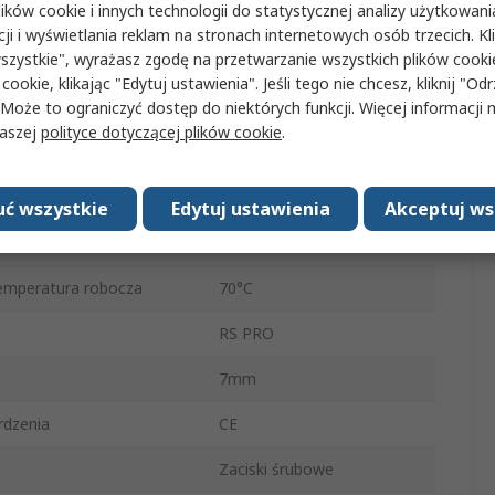
ków cookie i innych technologii do statystycznej analizy użytkowani
Kabel PVC
cji i wyświetlania reklam na stronach internetowych osób trzecich. Kl
szystkie", wyrażasz zgodę na przetwarzanie wszystkich plików cook
0.9W
 cookie, klikając "Edytuj ustawienia". Jeśli tego nie chcesz, kliknij "Od
ięcie zasilania
24V dc
 Może to ograniczyć dostęp do niektórych funkcji. Więcej informacji
naszej
polityce dotyczącej plików cookie
.
IP54
owy
Stal nierdzewna
ć wszystkie
Edytuj ustawienia
Akceptuj ws
peratura robocza
-40°C
emperatura robocza
70°C
RS PRO
7mm
rdzenia
CE
Zaciski śrubowe