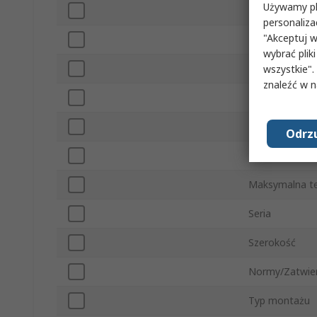
Używamy pli
Typ złącza
personaliza
"Akceptuj w
Zużycie energii
wybrać pliki
Maksymalne nap
wszystkie".
znaleźć w 
Klasa IP
Materiał obud
Odrzu
Minimalna tem
Maksymalna t
Seria
Szerokość
Normy/Zatwie
Typ montażu