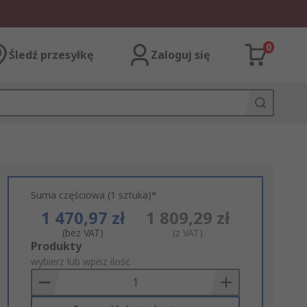
0
Śledź przesyłkę
Zaloguj się
Suma częściowa (1 sztuka)*
1 470,97 zł
1 809,29 zł
(bez VAT)
(z VAT)
Add
Produkty
to
wybierz lub wpisz ilość
Basket