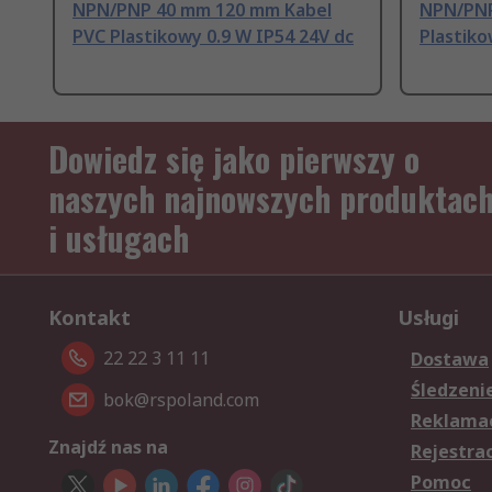
NPN/PNP 40 mm 120 mm Kabel
NPN/PNP
PVC Plastikowy 0.9 W IP54 24V dc
Plastiko
Dowiedz się jako pierwszy o
naszych najnowszych produktac
i usługach
Kontakt
Usługi
22 22 3 11 11
Dostawa
Śledzeni
bok@rspoland.com
Reklamac
Znajdź nas na
Rejestra
Pomoc