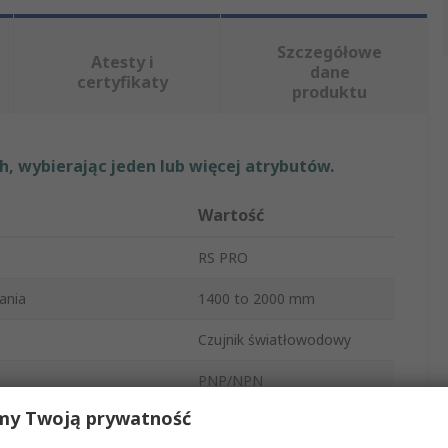
Szczegółowe
Atesty i
dane
certyfikaty
produktu
, wybierając jeden lub więcej atrybutów.
Wartość
RS PRO
ania
1400 to 2000 mm
Czujnik światłowodowy
PNP/NPN
my Twoją prywatność
odu
Plastikowy