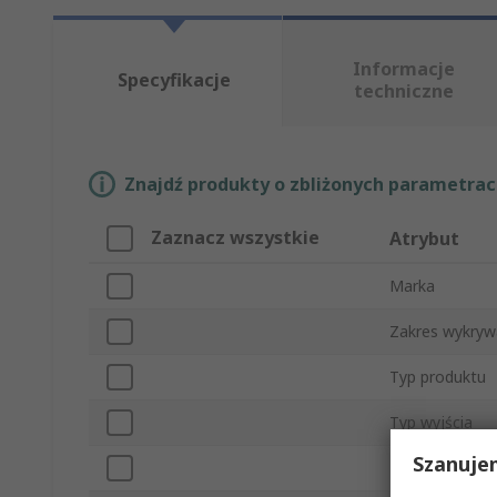
Informacje
Specyfikacje
techniczne
Znajdź produkty o zbliżonych parametrach
Zaznacz wszystkie
Atrybut
Marka
Zakres wykryw
Typ produktu
Typ wyjścia
Szanuje
Typ światłow