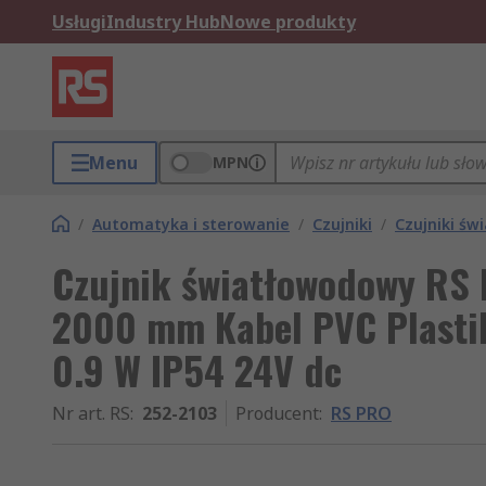
Usługi
Industry Hub
Nowe produkty
Menu
MPN
/
Automatyka i sterowanie
/
Czujniki
/
Czujniki ś
Czujnik światłowodowy RS
2000 mm Kabel PVC Plasti
0.9 W IP54 24V dc
Nr art. RS
:
252-2103
Producent
:
RS PRO