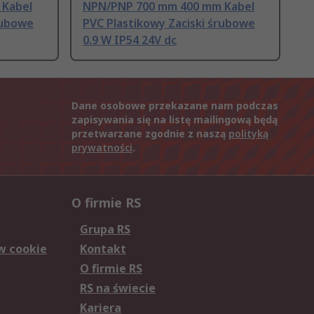
 Kabel
NPN/PNP 700 mm 400 mm Kabel
rubowe
PVC Plastikowy Zaciski śrubowe
0.9 W IP54 24V dc
Dane osobowe przekazane nam podczas
zapisywania się na listę mailingową będą
przetwarzane zgodnie z naszą
polityką
prywatności
.
O firmie RS
Grupa RS
w cookie
Kontakt
O firmie RS
RS na świecie
Kariera