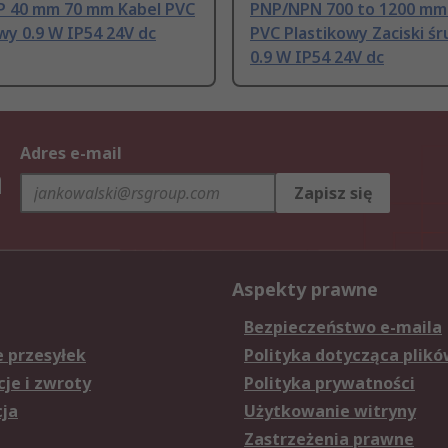
 40 mm 70 mm Kabel PVC
PNP/NPN 700 to 1200 mm
wy 0.9 W IP54 24V dc
PVC Plastikowy Zaciski ś
0.9 W IP54 24V dc
Adres e-mail
h
Zapisz się
Aspekty prawne
Bezpieczeństwo e-maila
e przesyłek
Polityka dotycząca plikó
je i zwroty
Polityka prywatności
cja
Użytkowanie witryny
Zastrzeżenia prawne