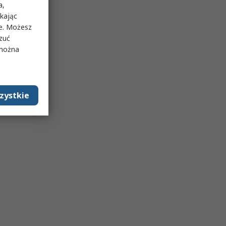
a,
ikając
ie. Możesz
rzuć
 można
zystkie