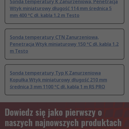
Sonda temperatury K Zanurzeniowa, Penetracja
Wtyk miniaturowy długość 114 mm średnica 5
mm 400 °C dł. kabla 1.2 m Testo
Sonda temperatury CTN Zanurzeniowa,
Penetracja Wtyk miniaturowy 150 °C dł. kabla 1.2
m Testo
Sonda temperatury Typ K Zanurzeniowa
Kopułka Wtyk miniaturowy długość 210 mm
średnica 3 mm 1100 °C dł. kabla 1 m RS PRO
Dowiedz się jako pierwszy o
naszych najnowszych produktach