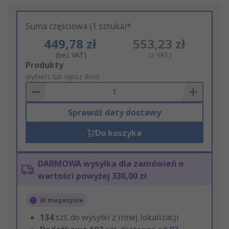
Suma częściowa (1 sztuka)*
449,78 zł
553,23 zł
(bez VAT)
(z VAT)
Add
Produkty
to
wybierz lub wpisz ilość
Basket
Sprawdź daty dostawy
Do koszyka
DARMOWA wysyłka dla zamówień o
wartości powyżej 330,00 zł
W magazynie
134
szt. do wysyłki z innej lokalizacji