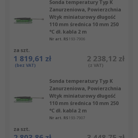
Sonda temperatury Typ K
Zanurzeniowa, Powierzchnia
Wtyk miniaturowy długość
110 mm średnica 10 mm 250
°C dł. kabla 2 m
Nr art. RS
193-7906
za szt.
1 819,61 zł
2 238,12 zł
(bez VAT)
(z VAT)
Sonda temperatury Typ K
Zanurzeniowa, Powierzchnia
Wtyk miniaturowy długość
110 mm średnica 10 mm 250
°C dł. kabla 2 m
Nr art. RS
193-7907
za szt.
2 803,86 zł
3 448,75 zł