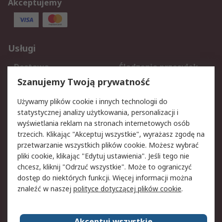
Akceptujemy
Usługi
Dostawa
Śledzenie przesyłek
Reklamacje i zwroty
Rejestracja
Szanujemy Twoją prywatność
Pomoc
Używamy plików cookie i innych technologii do
statystycznej analizy użytkowania, personalizacji i
Aspekty prawne
wyświetlania reklam na stronach internetowych osób
trzecich. Klikając "Akceptuj wszystkie", wyrażasz zgodę na
Bezpieczeństwo e-
Polityka dotycząca
przetwarzanie wszystkich plików cookie. Możesz wybrać
maila
plików cookie
pliki cookie, klikając "Edytuj ustawienia". Jeśli tego nie
Polityka prywatności
Użytkowanie witryny
chcesz, kliknij "Odrzuć wszystkie". Może to ograniczyć
Zastrzeżenia prawne
Warunki Sprzedaży
dostęp do niektórych funkcji. Więcej informacji można
znaleźć w naszej
polityce dotyczącej plików cookie
.
O firmie RS
Akceptuj wszystkie
Grupa RS
Kontakt