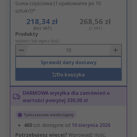
Suma częściowa (1 opakowanie po 10
sztuk/i)*
218,34 zł
268,56 zł
(bez VAT)
(z VAT)
Add
Produkty
to
wybierz lub wpisz ilość
Basket
Sprawdź daty dostawy
Do koszyka
DARMOWA wysyłka dla zamówień o
wartości powyżej 330,00 zł
Tymczasowo niedostępny
460
szt. dostępne od
10 sierpnia 2026
Potrzebujesz więcej?
Wprowadź ilość,