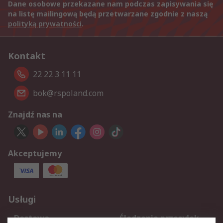
Dane osobowe przekazane nam podczas zapisywania się
na listę mailingową będą przetwarzane zgodnie z naszą
polityką prywatności
.
Kontakt
22 22 3 11 11
bok@rspoland.com
Znajdź nas na
Akceptujemy
Usługi
Dostawa
Śledzenie przesyłek