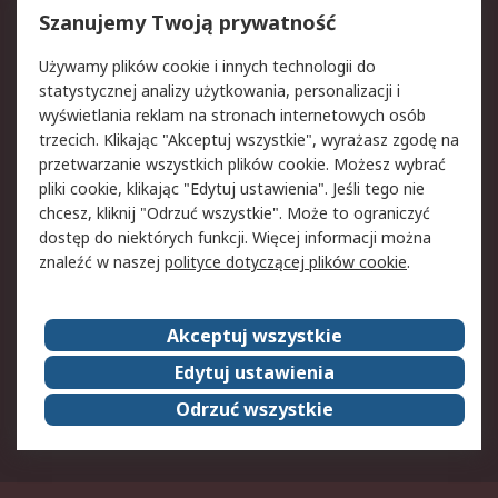
Reklamacje i zwroty
Rejestracja
Szanujemy Twoją prywatność
Pomoc
Używamy plików cookie i innych technologii do
statystycznej analizy użytkowania, personalizacji i
Aspekty prawne
wyświetlania reklam na stronach internetowych osób
trzecich. Klikając "Akceptuj wszystkie", wyrażasz zgodę na
Bezpieczeństwo e-
Polityka dotycząca
przetwarzanie wszystkich plików cookie. Możesz wybrać
maila
plików cookie
pliki cookie, klikając "Edytuj ustawienia". Jeśli tego nie
Polityka prywatności
Użytkowanie witryny
chcesz, kliknij "Odrzuć wszystkie". Może to ograniczyć
Zastrzeżenia prawne
Warunki Sprzedaży
dostęp do niektórych funkcji. Więcej informacji można
znaleźć w naszej
polityce dotyczącej plików cookie
.
O firmie RS
Akceptuj wszystkie
Grupa RS
Kontakt
O firmie RS
RS na świecie
Edytuj ustawienia
Kariera
Nagrody dla RS
Odrzuć wszystkie
ESG