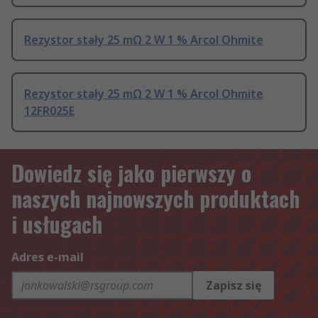
Rezystor stały 25 mΩ 2 W 1 % Arcol Ohmite
Rezystor stały 25 mΩ 2 W 1 % Arcol Ohmite
12FR025E
Dowiedz się jako pierwszy o
naszych najnowszych produktach
i usługach
Adres e-mail
Zapisz się