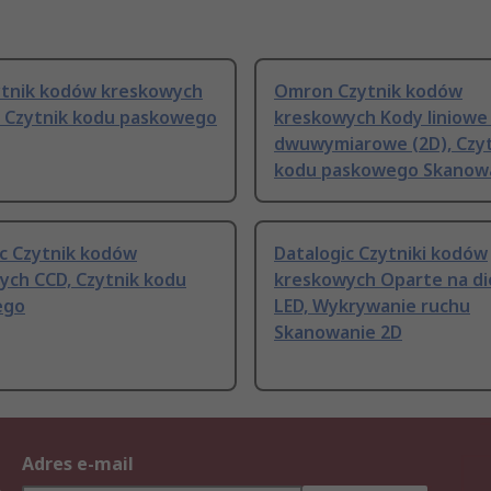
ytnik kodów kreskowych
Omron Czytnik kodów
, Czytnik kodu paskowego
kreskowych Kody liniowe 
dwuwymiarowe (2D), Czy
kodu paskowego Skanow
ic Czytnik kodów
Datalogic Czytniki kodów
ych CCD, Czytnik kodu
kreskowych Oparte na d
ego
LED, Wykrywanie ruchu
Skanowanie 2D
Adres e-mail