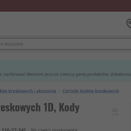
óc zaoferować klientom jeszcze szerszą gamę produktów, zlokalizowan
dów kreskowych i akcesoria
/
Czytniki kodów kreskowych
reskowych 1D, Kody
110-37-341
Nr części producenta
: