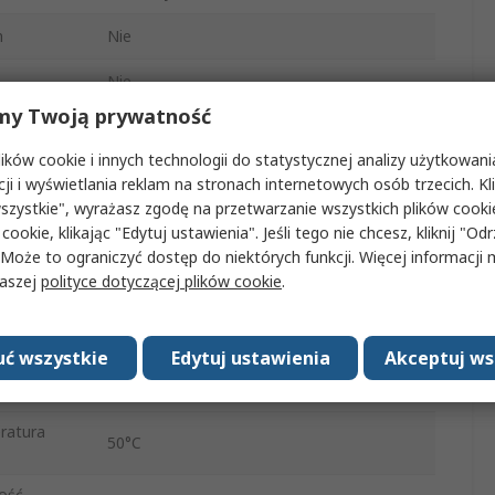
h
Nie
Nie
my Twoją prywatność
Czerwona dioda LED
ków cookie i innych technologii do statystycznej analizy użytkowani
Nie
cji i wyświetlania reklam na stronach internetowych osób trzecich. Kl
szystkie", wyrażasz zgodę na przetwarzanie wszystkich plików cook
RS-232, USB
 cookie, klikając "Edytuj ustawienia". Jeśli tego nie chcesz, kliknij "Od
 Może to ograniczyć dostęp do niektórych funkcji. Więcej informacji
wodowa
Nie
naszej
polityce dotyczącej plików cookie
.
tura
0°C
ć wszystkie
Edytuj ustawienia
Akceptuj ws
Dobra lektura, Sygnał dźwiękowy
(regulowany ton)
ratura
50°C
ość