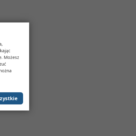
a,
ikając
ie. Możesz
rzuć
 można
zystkie