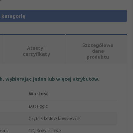
 kategorię
Szczegółowe
Atesty i
dane
certyfikaty
produktu
, wybierając jeden lub więcej atrybutów.
Wartość
Datalogic
Czytnik kodów kreskowych
wania
1D, Kody liniowe