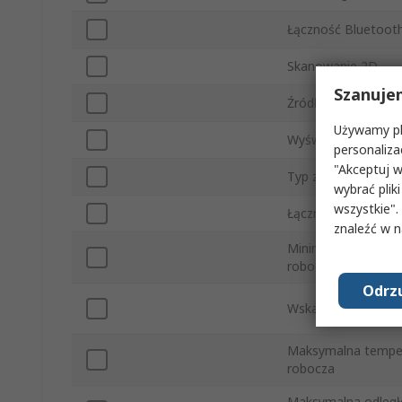
Łączność Bluetoot
Skanowanie 2D
Szanuje
Źródło światła
Używamy pli
Wyświetlacz LCD
personaliza
"Akceptuj w
Typ złącza
wybrać pliki
wszystkie".
Łączność bezprze
znaleźć w 
Minimalna tempera
robocza
Odrzu
Wskazywanie
Maksymalna tempe
robocza
Maksymalna odległ