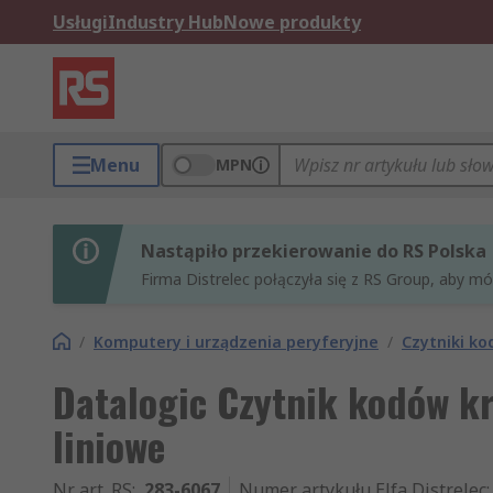
Usługi
Industry Hub
Nowe produkty
Menu
MPN
Nastąpiło przekierowanie do RS Polska
Firma Distrelec połączyła się z RS Group, aby m
/
Komputery i urządzenia peryferyjne
/
Czytniki ko
Datalogic Czytnik kodów k
liniowe
Nr art. RS
:
283-6067
Numer artykułu Elfa Distrelec
: