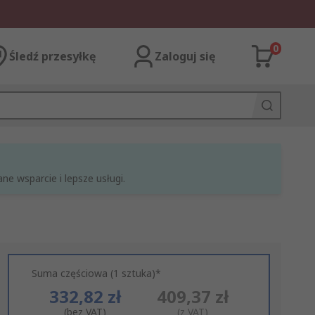
0
Śledź przesyłkę
Zaloguj się
e wsparcie i lepsze usługi.
Suma częściowa (1 sztuka)*
332,82 zł
409,37 zł
(bez VAT)
(z VAT)