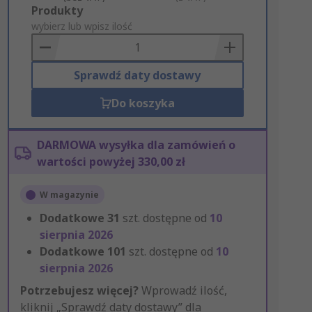
Add
Produkty
to
wybierz lub wpisz ilość
Basket
Sprawdź daty dostawy
Do koszyka
DARMOWA wysyłka dla zamówień o
wartości powyżej 330,00 zł
W magazynie
Dodatkowe
31
szt. dostępne od
10
sierpnia 2026
Dodatkowe
101
szt. dostępne od
10
sierpnia 2026
Potrzebujesz więcej?
Wprowadź ilość,
kliknij „Sprawdź daty dostawy” dla