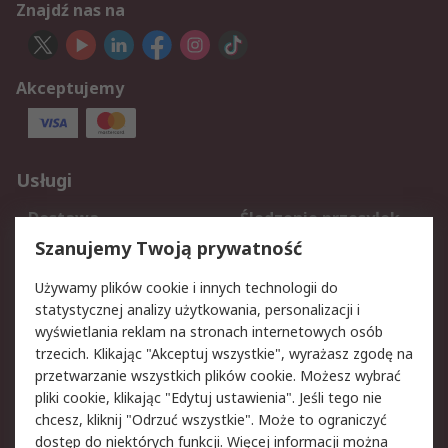
Znajdź nas na
Akceptujemy
Usługi
Dostawa
Śledzenie przesyłek
Reklamacje i zwroty
Rejestracja
Szanujemy Twoją prywatność
Pomoc
Używamy plików cookie i innych technologii do
statystycznej analizy użytkowania, personalizacji i
Aspekty prawne
wyświetlania reklam na stronach internetowych osób
trzecich. Klikając "Akceptuj wszystkie", wyrażasz zgodę na
Bezpieczeństwo e-
Polityka dotycząca
przetwarzanie wszystkich plików cookie. Możesz wybrać
maila
plików cookie
pliki cookie, klikając "Edytuj ustawienia". Jeśli tego nie
Polityka prywatności
Użytkowanie witryny
chcesz, kliknij "Odrzuć wszystkie". Może to ograniczyć
Zastrzeżenia prawne
Warunki Sprzedaży
dostęp do niektórych funkcji. Więcej informacji można