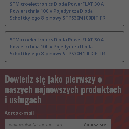
STMicroelectronics Dioda PowerFLAT 30 A
Powierzchnia 100 V Pojedyncza Dioda
Schottky'ego 8-pinowy STPS30M100DJF-TR
STMicroelectronics Dioda PowerFLAT 30 A
Powierzchnia 100 V Pojedyncza Dioda
Schottky'ego 8-pinowy STPS30H100DJF-TR
Dowiedz się jako pierwszy o
naszych najnowszych produktach
i usługach
Adres e-mail
Zapisz się