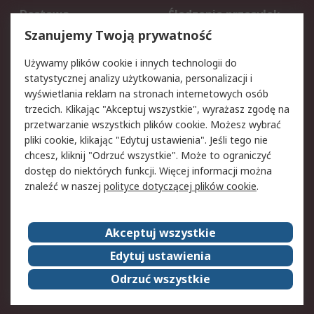
Dostawa
Śledzenie przesyłek
Reklamacje i zwroty
Rejestracja
Szanujemy Twoją prywatność
Pomoc
Używamy plików cookie i innych technologii do
statystycznej analizy użytkowania, personalizacji i
Aspekty prawne
wyświetlania reklam na stronach internetowych osób
trzecich. Klikając "Akceptuj wszystkie", wyrażasz zgodę na
Bezpieczeństwo e-
Polityka dotycząca
przetwarzanie wszystkich plików cookie. Możesz wybrać
maila
plików cookie
pliki cookie, klikając "Edytuj ustawienia". Jeśli tego nie
Polityka prywatności
Użytkowanie witryny
chcesz, kliknij "Odrzuć wszystkie". Może to ograniczyć
Zastrzeżenia prawne
Warunki Sprzedaży
dostęp do niektórych funkcji. Więcej informacji można
znaleźć w naszej
polityce dotyczącej plików cookie
.
O firmie RS
Akceptuj wszystkie
Grupa RS
Kontakt
O firmie RS
RS na świecie
Edytuj ustawienia
Kariera
Nagrody dla RS
Odrzuć wszystkie
ESG