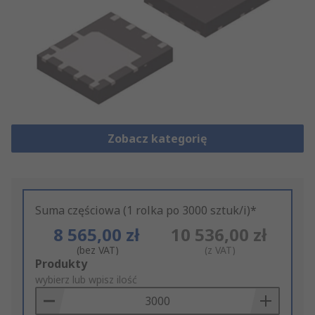
Zobacz kategorię
Suma częściowa (1 rolka po 3000 sztuk/i)*
8 565,00 zł
10 536,00 zł
(bez VAT)
(z VAT)
Add
Produkty
to
wybierz lub wpisz ilość
Basket