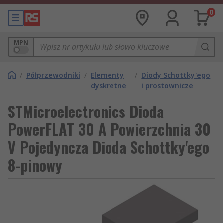
0
MPN
/
Półprzewodniki
/
Elementy
/
Diody Schottky'ego
dyskretne
i prostownicze
STMicroelectronics Dioda
PowerFLAT 30 A Powierzchnia 30
V Pojedyncza Dioda Schottky'ego
8-pinowy