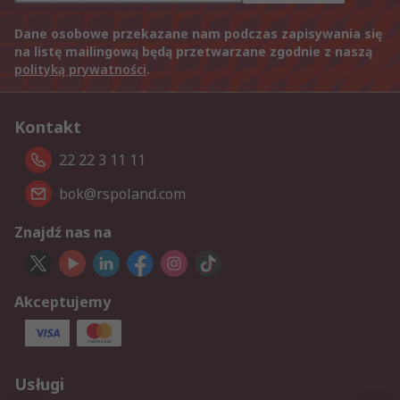
Dane osobowe przekazane nam podczas zapisywania się
na listę mailingową będą przetwarzane zgodnie z naszą
polityką prywatności
.
Kontakt
22 22 3 11 11
bok@rspoland.com
Znajdź nas na
Akceptujemy
Usługi