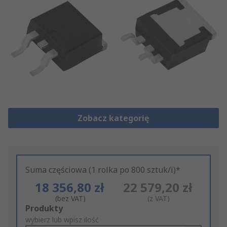
Zobacz kategorię
Suma częściowa (1 rolka po 800 sztuk/i)*
18 356,80 zł
22 579,20 zł
(bez VAT)
(z VAT)
Add
Produkty
to
wybierz lub wpisz ilość