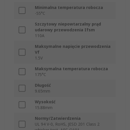
Minimalna temperatura robocza
-55°C
Szczytowy niepowtarzalny prąd
udarowy przewodzenia Ifsm
110A
Maksymalne napięcie przewodzenia
Vf
1.5V
Maksymalna temperatura robocza
175°C
Długość
9.65mm
Wysokość
15.88mm
Normy/Zatwierdzenia
UL 94 V-0, RoHS, JESD 201 Class 2
whisker test, AEC-Q101