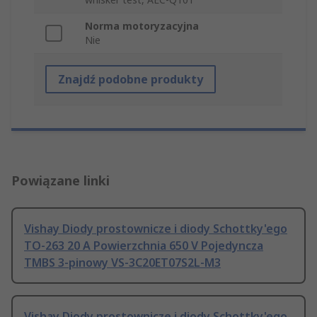
Norma motoryzacyjna
Nie
Znajdź podobne produkty
Powiązane linki
Vishay Diody prostownicze i diody Schottky'ego
TO-263 20 A Powierzchnia 650 V Pojedyncza
TMBS 3-pinowy VS-3C20ET07S2L-M3
Vishay Diody prostownicze i diody Schottky'ego