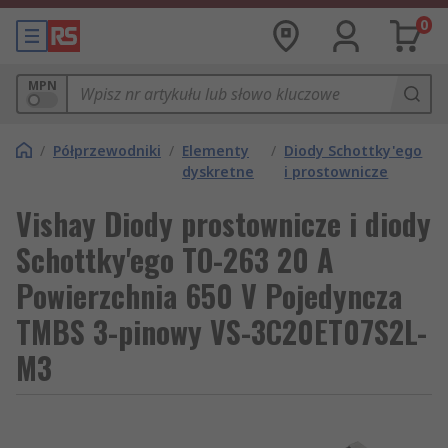
0
MPN
/
Półprzewodniki
/
Elementy
/
Diody Schottky'ego
dyskretne
i prostownicze
Vishay Diody prostownicze i diody
Schottky'ego TO-263 20 A
Powierzchnia 650 V Pojedyncza
TMBS 3-pinowy VS-3C20ET07S2L-
M3