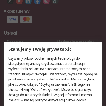
Akceptujemy
Usługi
Dostawa
Śledzenie przesyłek
Reklamacje i zwroty
Rejestracja
Szanujemy Twoją prywatność
Pomoc
Używamy plików cookie i innych technologii do
statystycznej analizy użytkowania, personalizacji i
Aspekty prawne
wyświetlania reklam na stronach internetowych osób
trzecich. Klikając "Akceptuj wszystkie", wyrażasz zgodę na
Bezpieczeństwo e-
Polityka dotycząca
przetwarzanie wszystkich plików cookie. Możesz wybrać
maila
plików cookie
pliki cookie, klikając "Edytuj ustawienia". Jeśli tego nie
Polityka prywatności
Użytkowanie witryny
chcesz, kliknij "Odrzuć wszystkie". Może to ograniczyć
Zastrzeżenia prawne
Warunki Sprzedaży
dostęp do niektórych funkcji. Więcej informacji można
znaleźć w naszej
polityce dotyczącej plików cookie
.