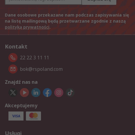
Dane osobowe przekazane nam podczas zapisywania się
na listę mailingową będą przetwarzane zgodnie z naszą
polityką prywatności
.
Kontakt
22 22 3 11 11
bok@rspoland.com
Znajdź nas na
Akceptujemy
Usługi