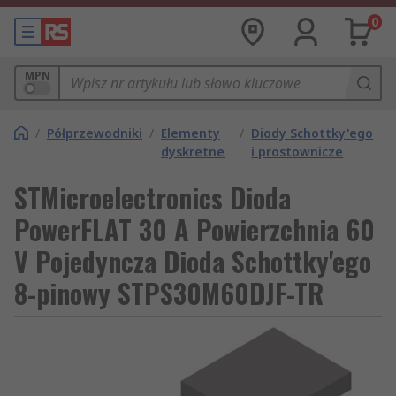
0
MPN
/
Półprzewodniki
/
Elementy
/
Diody Schottky'ego
dyskretne
i prostownicze
STMicroelectronics Dioda
PowerFLAT 30 A Powierzchnia 60
V Pojedyncza Dioda Schottky'ego
8-pinowy STPS30M60DJF-TR