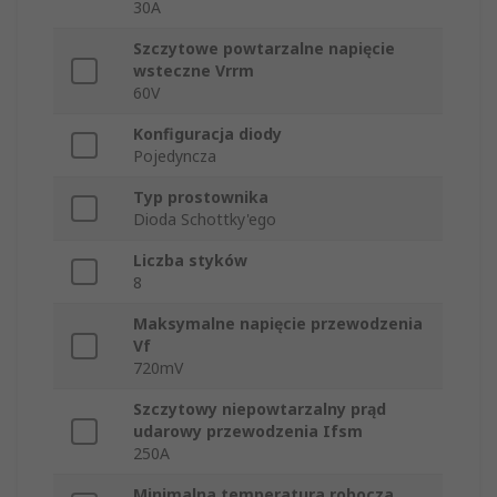
30A
Szczytowe powtarzalne napięcie
wsteczne Vrrm
60V
Konfiguracja diody
Pojedyncza
Typ prostownika
Dioda Schottky'ego
Liczba styków
8
Maksymalne napięcie przewodzenia
Vf
720mV
Szczytowy niepowtarzalny prąd
udarowy przewodzenia Ifsm
250A
Minimalna temperatura robocza