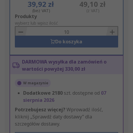
39,92 zł
49,10 zł
(bez VAT)
(z VAT)
Add
Produkty
to
wybierz lub wpisz ilość
Basket
Do koszyka
DARMOWA wysyłka dla zamówień o
wartości powyżej 330,00 zł
W magazynie
Dodatkowe
2180
szt. dostępne od
07
sierpnia 2026
Potrzebujesz więcej?
Wprowadź ilość,
kliknij „Sprawdź daty dostawy” dla
szczegółów dostawy.