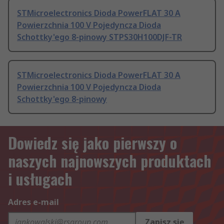
STMicroelectronics Dioda PowerFLAT 30 A
Powierzchnia 100 V Pojedyncza Dioda
Schottky'ego 8-pinowy STPS30H100DJF-TR
STMicroelectronics Dioda PowerFLAT 30 A
Powierzchnia 100 V Pojedyncza Dioda
Schottky'ego 8-pinowy
Dowiedz się jako pierwszy o
naszych najnowszych produktach
i usługach
Adres e-mail
Zapisz się