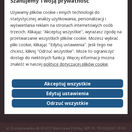
Reklamacje i zwroty
Rejestracja
Szanujemy Twoją prywatność
Pomoc
Używamy plików cookie i innych technologii do
statystycznej analizy użytkowania, personalizacji i
Aspekty prawne
wyświetlania reklam na stronach internetowych osób
trzecich. Klikając "Akceptuj wszystkie", wyrażasz zgodę na
Bezpieczeństwo e-
Polityka dotycząca
przetwarzanie wszystkich plików cookie. Możesz wybrać
maila
plików cookie
pliki cookie, klikając "Edytuj ustawienia". Jeśli tego nie
Polityka prywatności
Użytkowanie witryny
chcesz, kliknij "Odrzuć wszystkie". Może to ograniczyć
Zastrzeżenia prawne
Warunki Sprzedaży
dostęp do niektórych funkcji. Więcej informacji można
znaleźć w naszej
polityce dotyczącej plików cookie
.
O firmie RS
Akceptuj wszystkie
Grupa RS
Kontakt
O firmie RS
RS na świecie
Edytuj ustawienia
Kariera
Nagrody dla RS
Odrzuć wszystkie
ESG
ul. Domaniewska 48 02-672 Warszawa Polska, NIP: PL 7010263911
© RS