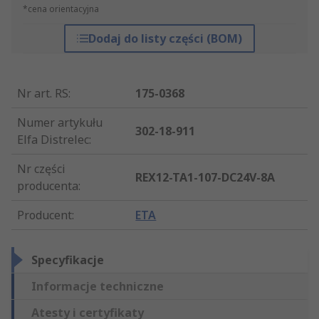
*cena orientacyjna
Dodaj do listy części (BOM)
Nr art. RS
:
175-0368
Numer artykułu
302-18-911
Elfa Distrelec
:
Nr części
REX12-TA1-107-DC24V-8A
producenta
:
Producent
:
ETA
Specyfikacje
Informacje techniczne
Atesty i certyfikaty