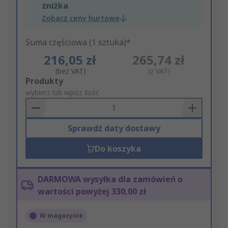
zniżka
Zobacz ceny hurtowe
Suma częściowa (1 sztuka)*
216,05 zł
265,74 zł
(bez VAT)
(z VAT)
Add
Produkty
to
wybierz lub wpisz ilość
Basket
Sprawdź daty dostawy
Do koszyka
DARMOWA wysyłka dla zamówień o
wartości powyżej 330,00 zł
W magazynie