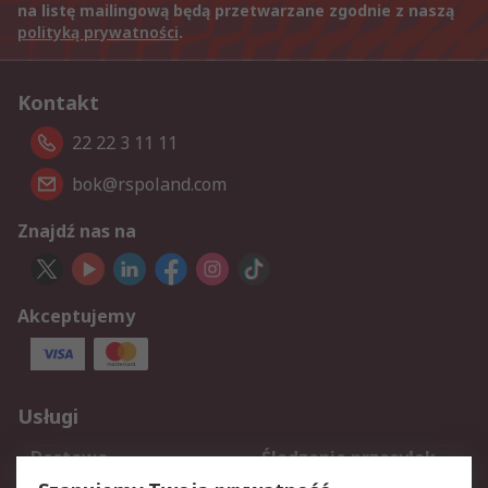
na listę mailingową będą przetwarzane zgodnie z naszą
polityką prywatności
.
Kontakt
22 22 3 11 11
bok@rspoland.com
Znajdź nas na
Akceptujemy
Usługi
Dostawa
Śledzenie przesyłek