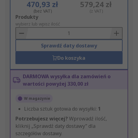
470,93 zł
579,24 zł
(bez VAT)
(z VAT)
Add
Produkty
to
wybierz lub wpisz ilość
Basket
Sprawdź daty dostawy
Do koszyka
DARMOWA wysyłka dla zamówień o
wartości powyżej 330,00 zł
W magazynie
Liczba sztuk gotowa do wysyłki:
1
Potrzebujesz więcej?
Wprowadź ilość,
kliknij „Sprawdź daty dostawy” dla
szczegółów dostawy.