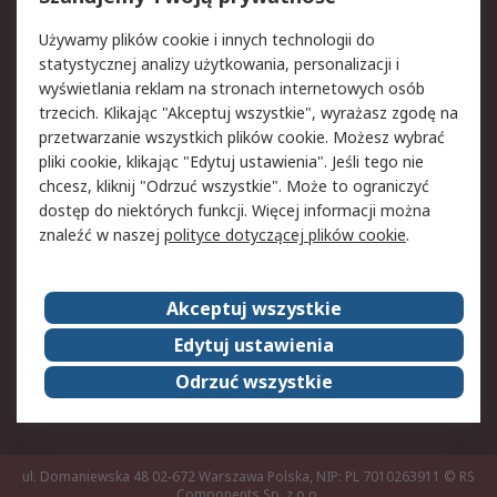
Pomoc
Używamy plików cookie i innych technologii do
statystycznej analizy użytkowania, personalizacji i
Aspekty prawne
wyświetlania reklam na stronach internetowych osób
trzecich. Klikając "Akceptuj wszystkie", wyrażasz zgodę na
Bezpieczeństwo e-
Polityka dotycząca
przetwarzanie wszystkich plików cookie. Możesz wybrać
maila
plików cookie
pliki cookie, klikając "Edytuj ustawienia". Jeśli tego nie
Polityka prywatności
Użytkowanie witryny
chcesz, kliknij "Odrzuć wszystkie". Może to ograniczyć
Zastrzeżenia prawne
Warunki Sprzedaży
dostęp do niektórych funkcji. Więcej informacji można
znaleźć w naszej
polityce dotyczącej plików cookie
.
O firmie RS
Akceptuj wszystkie
Grupa RS
Kontakt
O firmie RS
RS na świecie
Edytuj ustawienia
Kariera
Nagrody dla RS
Odrzuć wszystkie
ESG
ul. Domaniewska 48 02-672 Warszawa Polska, NIP: PL 7010263911
© RS
Components Sp. z o.o.