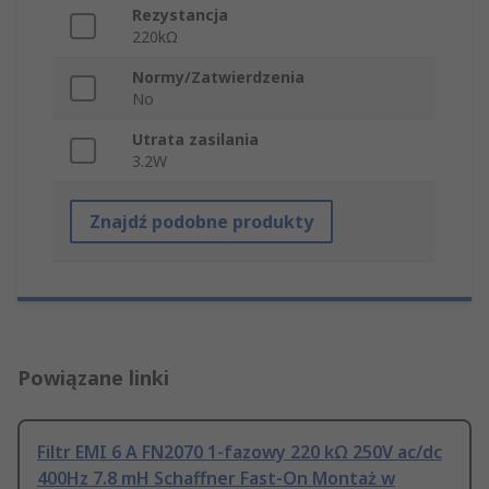
Rezystancja
220kΩ
Normy/Zatwierdzenia
No
Utrata zasilania
3.2W
Znajdź podobne produkty
Powiązane linki
Filtr EMI 6 A FN2070 1-fazowy 220 kΩ 250V ac/dc
400Hz 7.8 mH Schaffner Fast-On Montaż w