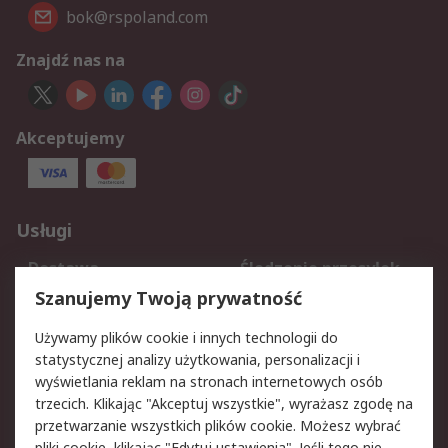
bok@rspoland.com
Znajdź nas na
Akceptujemy
Usługi
Dostawa
Śledzenie przesyłek
Reklamacje i zwroty
Rejestracja
Szanujemy Twoją prywatność
Pomoc
Używamy plików cookie i innych technologii do
statystycznej analizy użytkowania, personalizacji i
Aspekty prawne
wyświetlania reklam na stronach internetowych osób
trzecich. Klikając "Akceptuj wszystkie", wyrażasz zgodę na
Bezpieczeństwo e-
Polityka dotycząca
przetwarzanie wszystkich plików cookie. Możesz wybrać
maila
plików cookie
pliki cookie, klikając "Edytuj ustawienia". Jeśli tego nie