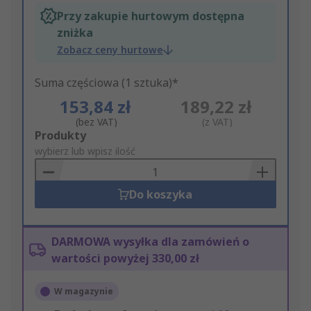
Przy zakupie hurtowym dostępna
zniżka
Zobacz ceny hurtowe
Suma częściowa (1 sztuka)*
153,84 zł
189,22 zł
(bez VAT)
(z VAT)
Add
Produkty
to
wybierz lub wpisz ilość
Basket
Do koszyka
DARMOWA wysyłka dla zamówień o
wartości powyżej 330,00 zł
W magazynie