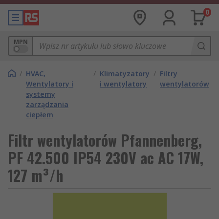
0
MPN
/
HVAC,
/
Klimatyzatory
/
Filtry
Wentylatory i
i wentylatory
wentylatorów
systemy
zarządzania
ciepłem
Filtr wentylatorów Pfannenberg,
PF 42.500 IP54 230V ac AC 17W,
127 m³/h