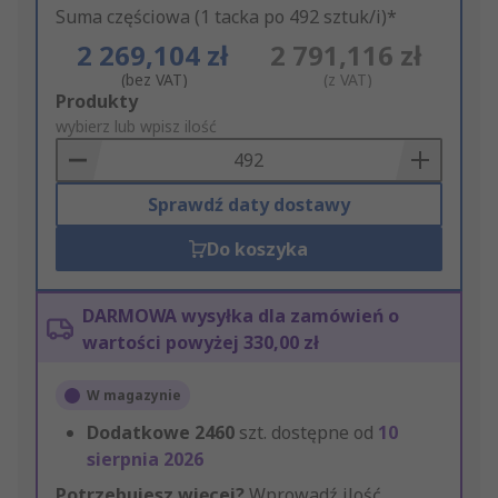
Suma częściowa (1 tacka po 492 sztuk/i)*
2 269,104 zł
2 791,116 zł
(bez VAT)
(z VAT)
Add
Produkty
to
wybierz lub wpisz ilość
Basket
Sprawdź daty dostawy
Do koszyka
DARMOWA wysyłka dla zamówień o
wartości powyżej 330,00 zł
W magazynie
Dodatkowe
2460
szt. dostępne od
10
sierpnia 2026
Potrzebujesz więcej?
Wprowadź ilość,