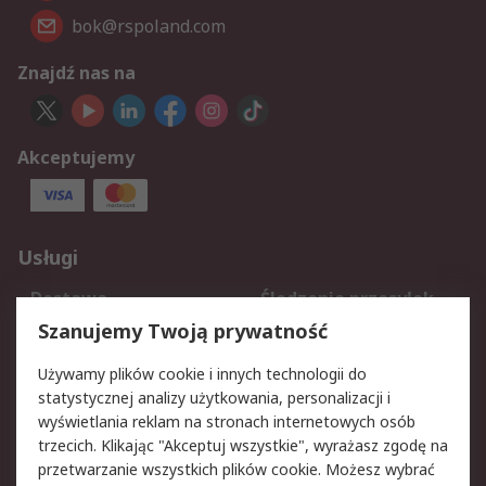
bok@rspoland.com
Znajdź nas na
Akceptujemy
Usługi
Dostawa
Śledzenie przesyłek
Reklamacje i zwroty
Rejestracja
Szanujemy Twoją prywatność
Pomoc
Używamy plików cookie i innych technologii do
statystycznej analizy użytkowania, personalizacji i
Aspekty prawne
wyświetlania reklam na stronach internetowych osób
trzecich. Klikając "Akceptuj wszystkie", wyrażasz zgodę na
Bezpieczeństwo e-
Polityka dotycząca
przetwarzanie wszystkich plików cookie. Możesz wybrać
maila
plików cookie