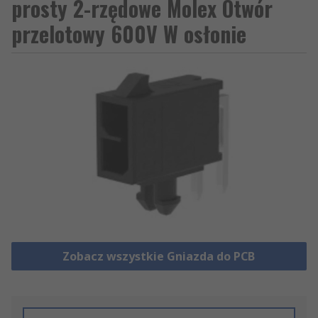
prosty 2-rzędowe Molex Otwór
przelotowy 600V W osłonie
Zobacz wszystkie Gniazda do PCB