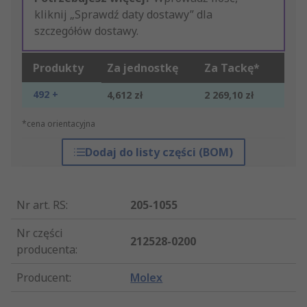
kliknij „Sprawdź daty dostawy” dla
szczegółów dostawy.
Produkty
Za jednostkę
Za Tackę*
492 +
4,612 zł
2 269,10 zł
*cena orientacyjna
Dodaj do listy części (BOM)
Nr art. RS
:
205-1055
Nr części
212528-0200
producenta
:
Producent
:
Molex