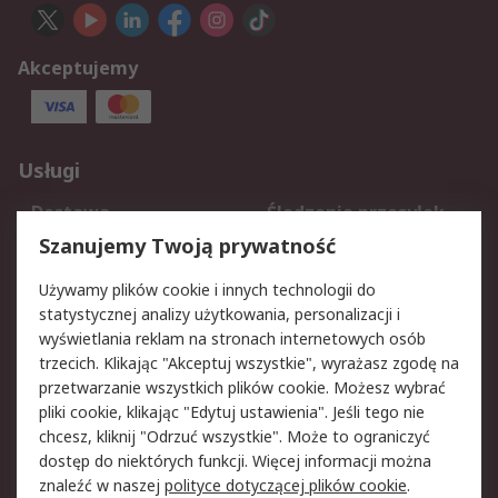
Akceptujemy
Usługi
Dostawa
Śledzenie przesyłek
Reklamacje i zwroty
Rejestracja
Szanujemy Twoją prywatność
Pomoc
Używamy plików cookie i innych technologii do
statystycznej analizy użytkowania, personalizacji i
Aspekty prawne
wyświetlania reklam na stronach internetowych osób
trzecich. Klikając "Akceptuj wszystkie", wyrażasz zgodę na
Bezpieczeństwo e-
Polityka dotycząca
przetwarzanie wszystkich plików cookie. Możesz wybrać
maila
plików cookie
pliki cookie, klikając "Edytuj ustawienia". Jeśli tego nie
Polityka prywatności
Użytkowanie witryny
chcesz, kliknij "Odrzuć wszystkie". Może to ograniczyć
Zastrzeżenia prawne
Warunki Sprzedaży
dostęp do niektórych funkcji. Więcej informacji można
znaleźć w naszej
polityce dotyczącej plików cookie
.