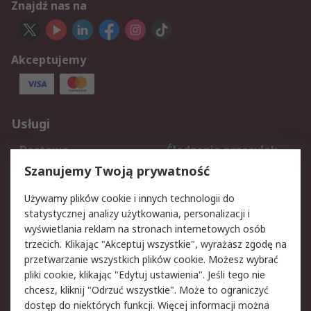
Znajdź nas na
Akceptujemy
Usługi
Dostawa
Śledzenie przesyłek
Reklamacje i zwroty
Rejestracja
Szanujemy Twoją prywatność
Pomoc
Używamy plików cookie i innych technologii do
statystycznej analizy użytkowania, personalizacji i
Aspekty prawne
wyświetlania reklam na stronach internetowych osób
trzecich. Klikając "Akceptuj wszystkie", wyrażasz zgodę na
Bezpieczeństwo e-
Polityka dotycząca
przetwarzanie wszystkich plików cookie. Możesz wybrać
maila
plików cookie
pliki cookie, klikając "Edytuj ustawienia". Jeśli tego nie
Polityka prywatności
Użytkowanie witryny
chcesz, kliknij "Odrzuć wszystkie". Może to ograniczyć
Zastrzeżenia prawne
Warunki Sprzedaży
dostęp do niektórych funkcji. Więcej informacji można