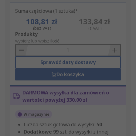
Suma częściowa (1 sztuka)*
108,81 zł
133,84 zł
(bez VAT)
(z VAT)
Add
Produkty
to
wybierz lub wpisz ilość
Basket
Sprawdź daty dostawy
Do koszyka
DARMOWA wysyłka dla zamówień o
wartości powyżej 330,00 zł
W magazynie
Liczba sztuk gotowa do wysyłki:
50
Dodatkowe
99
szt. do wysyłki z innej