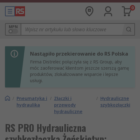
0
MPN
Nastąpiło przekierowanie do RS Polska
Firma Distrelec połączyła się z RS Group, aby
móc zaoferować klientom jeszcze szerszą gamę
produktów, zlokalizowane wsparcie i lepsze
usługi.
/
Pneumatyka i
/
Złączki i
/
Hydrauliczne
hydraulika
przewody
szybkozłączki
hydrauliczne
RS PRO Hydrauliczna
szybkozłączka Żeńskietyp: