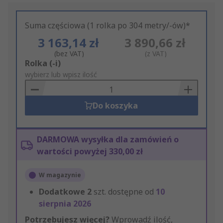
Suma częściowa (1 rolka po 304 metry/-ów)*
3 163,14 zł
3 890,66 zł
(bez VAT)
(z VAT)
Add
Rolka (-i)
to
wybierz lub wpisz ilość
Basket
Do koszyka
DARMOWA wysyłka dla zamówień o
wartości powyżej 330,00 zł
W magazynie
Dodatkowe
2
szt. dostępne od
10
sierpnia 2026
Potrzebujesz więcej?
Wprowadź ilość,