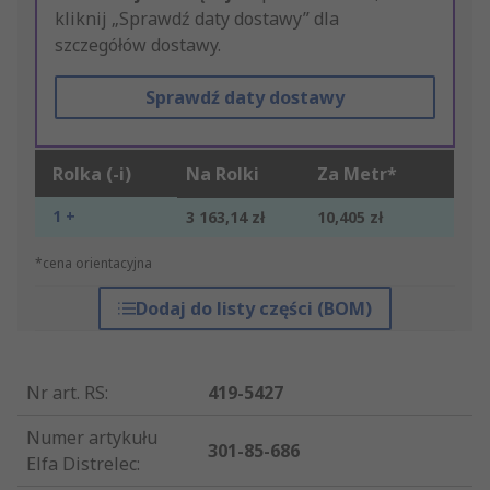
kliknij „Sprawdź daty dostawy” dla
szczegółów dostawy.
Sprawdź daty dostawy
Rolka (-i)
Na Rolki
Za Metr*
1 +
3 163,14 zł
10,405 zł
*cena orientacyjna
Dodaj do listy części (BOM)
Nr art. RS
:
419-5427
Numer artykułu
301-85-686
Elfa Distrelec
: