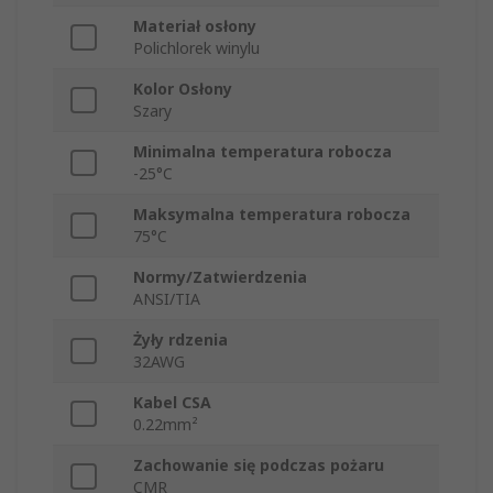
Materiał osłony
Polichlorek winylu
Kolor Osłony
Szary
Minimalna temperatura robocza
-25°C
Maksymalna temperatura robocza
75°C
Normy/Zatwierdzenia
ANSI/TIA
Żyły rdzenia
32AWG
Kabel CSA
0.22mm²
Zachowanie się podczas pożaru
CMR