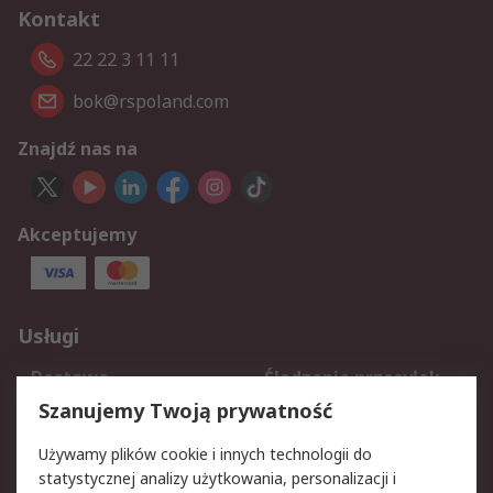
Kontakt
22 22 3 11 11
bok@rspoland.com
Znajdź nas na
Akceptujemy
Usługi
Dostawa
Śledzenie przesyłek
Reklamacje i zwroty
Rejestracja
Szanujemy Twoją prywatność
Pomoc
Używamy plików cookie i innych technologii do
statystycznej analizy użytkowania, personalizacji i