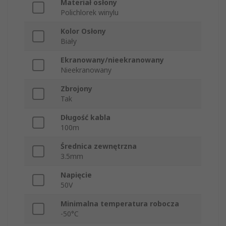
Materiał osłony
Polichlorek winylu
Kolor Osłony
Biały
Ekranowany/nieekranowany
Nieekranowany
Zbrojony
Tak
Długość kabla
100m
Średnica zewnętrzna
3.5mm
Napięcie
50V
Minimalna temperatura robocza
-50°C