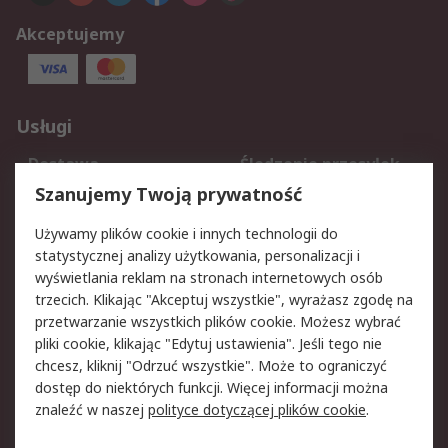
Akceptujemy
Usługi
Dostawa
Śledzenie przesyłek
Reklamacje i zwroty
Rejestracja
Szanujemy Twoją prywatność
Pomoc
Używamy plików cookie i innych technologii do
statystycznej analizy użytkowania, personalizacji i
Aspekty prawne
wyświetlania reklam na stronach internetowych osób
trzecich. Klikając "Akceptuj wszystkie", wyrażasz zgodę na
Bezpieczeństwo e-
Polityka dotycząca
przetwarzanie wszystkich plików cookie. Możesz wybrać
maila
plików cookie
pliki cookie, klikając "Edytuj ustawienia". Jeśli tego nie
Polityka prywatności
Użytkowanie witryny
chcesz, kliknij "Odrzuć wszystkie". Może to ograniczyć
Zastrzeżenia prawne
Warunki Sprzedaży
dostęp do niektórych funkcji. Więcej informacji można
znaleźć w naszej
polityce dotyczącej plików cookie
.
O firmie RS