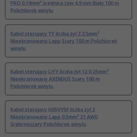
PRO 0.19mm² średnica zew 4.9 mm Biały 100 m
Polichlorek winylu
Kabel sterujący YY liczba żył 3 2.5mm²
Nieekranowany Lapp Szary 100 m Polichlorek
winylu
Kabel sterujący LiYY liczba żył 12 0.25mm²
Nieekranowany AXINDUS Szary 100 m
Polichlorek winylu
Kabel sterujący H05VV5F liczba żył 2
Nieekranowany Lapp 0.5mm² 21 AWG
Srebrnoszary Polichlorek winylu