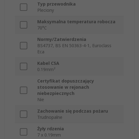
Typ przewodnika
Pleciony
Maksymalna temperatura robocza
70°C
Normy/Zatwierdzenia
BS4737, BS EN 50363-4-1, Euroclass
Eca
Kabel CSA
0.19mm²
Certyfikat dopuszczający
stosowanie w rejonach
niebezpiecznych
Nie
Zachowanie się podczas pożaru
Trudnopalne
Żyły rdzenia
7 x 0.19mm