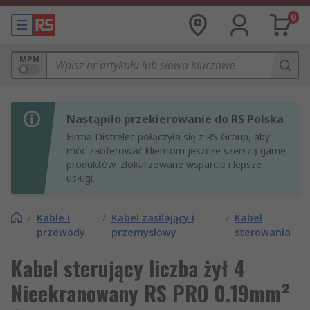
0
MPN
Nastąpiło przekierowanie do RS Polska
Firma Distrelec połączyła się z RS Group, aby
móc zaoferować klientom jeszcze szerszą gamę
produktów, zlokalizowane wsparcie i lepsze
usługi.
/
Kable i
/
Kabel zasilający i
/
Kabel
przewody
przemysłowy
sterowania
Kabel sterujący liczba żył 4
Nieekranowany RS PRO 0.19mm²