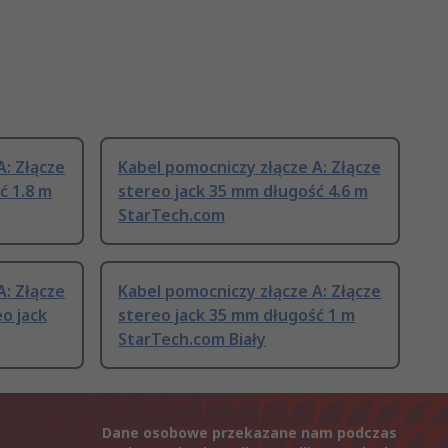
A: Złącze
Kabel pomocniczy złącze A: Złącze
ć 1.8 m
stereo jack 35 mm długość 4.6 m
StarTech.com
A: Złącze
Kabel pomocniczy złącze A: Złącze
eo jack
stereo jack 35 mm długość 1 m
StarTech.com Biały
Dane osobowe przekazane nam podczas