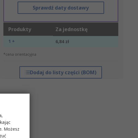
Sprawdź daty dostawy
Produkty
Za jednostkę
1 +
6,84 zł
*cena orientacyjna
Dodaj do listy części (BOM)
a,
ikając
ie. Możesz
rzuć