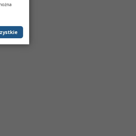
 można
zystkie