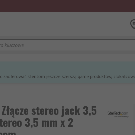
óc zaoferować klientom jeszcze szerszą gamę produktów, zlokalizowan
Złącze stereo jack 3,5
tereo 3,5 mm x 2
.com