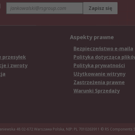
h
Zapisz się
Aspekty prawne
Bezpieczeństwo e-maila
e przesyłek
Polityka dotycząca plikó
je i zwroty
Polityka prywatności
cja
Użytkowanie witryny
Zastrzeżenia prawne
Warunki Sprzedaży
aniewska 48 02-672 Warszawa Polska, NIP: PL 7010263911
© RS Components Sp