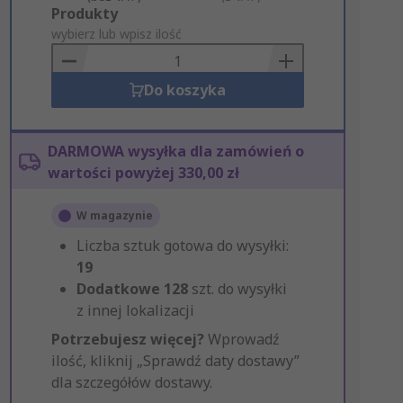
Add
Produkty
to
wybierz lub wpisz ilość
Basket
Do koszyka
DARMOWA wysyłka dla zamówień o
wartości powyżej 330,00 zł
W magazynie
Liczba sztuk gotowa do wysyłki:
19
Dodatkowe
128
szt. do wysyłki
z innej lokalizacji
Potrzebujesz więcej?
Wprowadź
ilość, kliknij „Sprawdź daty dostawy”
dla szczegółów dostawy.