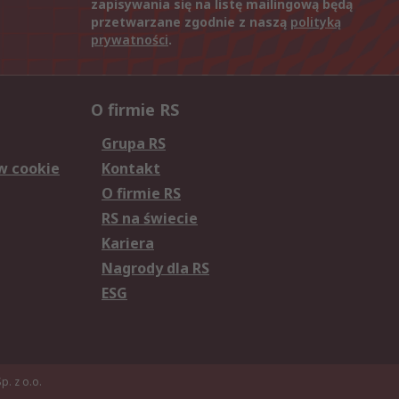
zapisywania się na listę mailingową będą
przetwarzane zgodnie z naszą
polityką
prywatności
.
O firmie RS
Grupa RS
w cookie
Kontakt
O firmie RS
RS na świecie
Kariera
Nagrody dla RS
ESG
. z o.o.