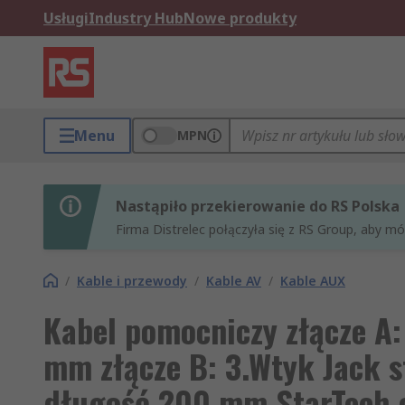
Usługi
Industry Hub
Nowe produkty
Menu
MPN
Nastąpiło przekierowanie do RS Polska
Firma Distrelec połączyła się z RS Group, aby m
/
Kable i przewody
/
Kable AV
/
Kable AUX
Kabel pomocniczy złącze A: 
mm złącze B: 3.Wtyk Jack s
długość 200 mm StarTech