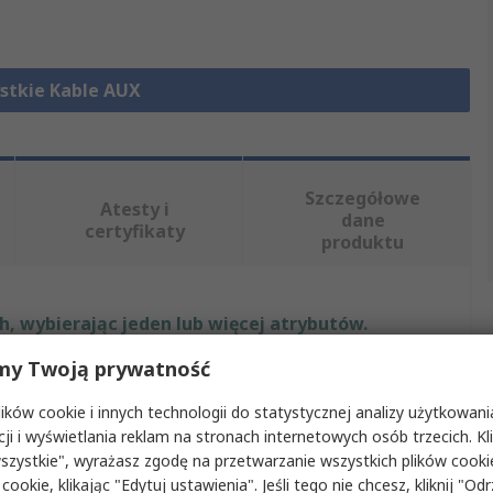
stkie Kable AUX
Szczegółowe
Atesty i
dane
certyfikaty
produktu
, wybierając jeden lub więcej atrybutów.
my Twoją prywatność
Wartość
ków cookie i innych technologii do statystycznej analizy użytkowani
StarTech.com
cji i wyświetlania reklam na stronach internetowych osób trzecich. Kl
szystkie", wyrażasz zgodę na przetwarzanie wszystkich plików cook
A
Złącze stereo jack 3,5 mm
 cookie, klikając "Edytuj ustawienia". Jeśli tego nie chcesz, kliknij "Od