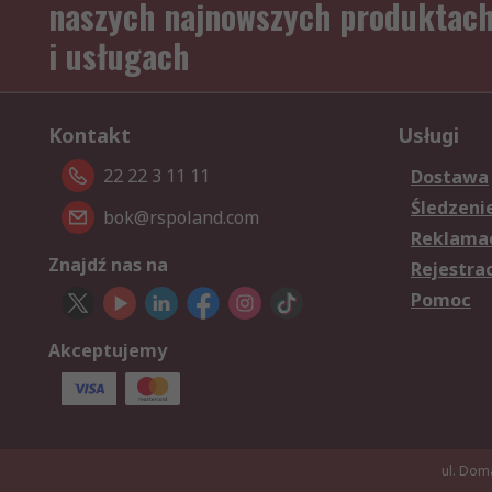
naszych najnowszych produktac
i usługach
Kontakt
Usługi
22 22 3 11 11
Dostawa
Śledzeni
bok@rspoland.com
Reklamac
Znajdź nas na
Rejestra
Pomoc
Akceptujemy
ul. Dom