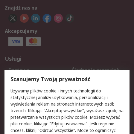
Znajdź nas na
Akceptujemy
Usługi
Dostawa
Śledzenie przesyłek
Reklamacje i zwroty
Rejestracja
Szanujemy Twoją prywatność
Pomoc
Używamy plików cookie i innych technologii do
statystycznej analizy użytkowania, personalizacji i
Aspekty prawne
wyświetlania reklam na stronach internetowych osób
trzecich. Klikając "Akceptuj wszystkie", wyrażasz zgodę na
Bezpieczeństwo e-
Polityka dotycząca
przetwarzanie wszystkich plików cookie. Możesz wybrać
maila
plików cookie
pliki cookie, klikając "Edytuj ustawienia". Jeśli tego nie
Polityka prywatności
Użytkowanie witryny
chcesz, kliknij "Odrzuć wszystkie". Może to ograniczyć