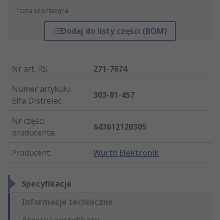
*cena orientacyjna
Dodaj do listy części (BOM)
Nr art. RS
:
271-7674
Numer artykułu
303-81-457
Elfa Distrelec
:
Nr części
643612120305
producenta
:
Producent
:
Wurth Elektronik
Specyfikacje
Informacje techniczne