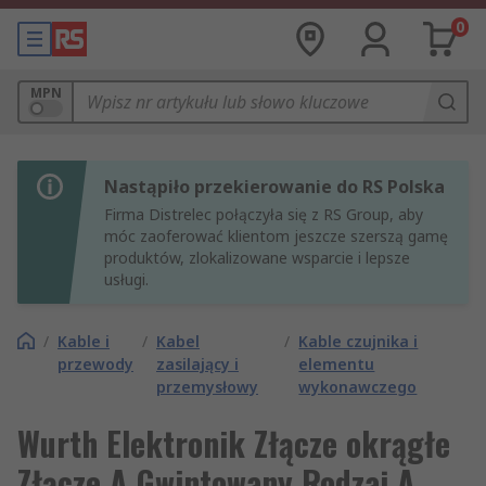
0
MPN
Nastąpiło przekierowanie do RS Polska
Firma Distrelec połączyła się z RS Group, aby
móc zaoferować klientom jeszcze szerszą gamę
produktów, zlokalizowane wsparcie i lepsze
usługi.
/
Kable i
/
Kabel
/
Kable czujnika i
przewody
zasilający i
elementu
przemysłowy
wykonawczego
Wurth Elektronik Złącze okrągłe
Złącze A Gwintowany Rodzaj A