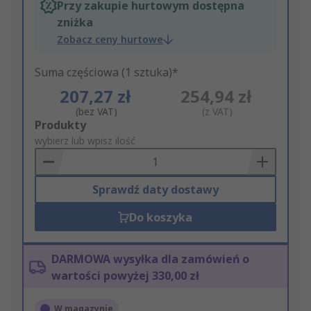
Przy zakupie hurtowym dostępna
zniżka
Zobacz ceny hurtowe
Suma częściowa (1 sztuka)*
207,27 zł
254,94 zł
(bez VAT)
(z VAT)
Add
Produkty
to
wybierz lub wpisz ilość
Basket
Sprawdź daty dostawy
Do koszyka
DARMOWA wysyłka dla zamówień o
wartości powyżej 330,00 zł
W magazynie