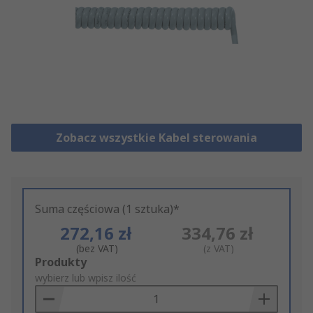
Zobacz wszystkie Kabel sterowania
Suma częściowa (1 sztuka)*
272,16 zł
334,76 zł
(bez VAT)
(z VAT)
Add
Produkty
to
wybierz lub wpisz ilość
Basket