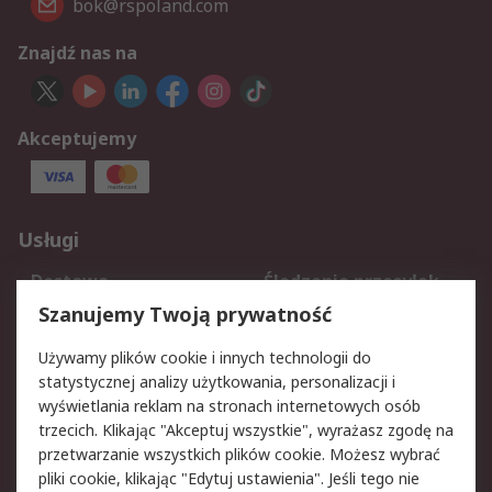
bok@rspoland.com
Znajdź nas na
Akceptujemy
Usługi
Dostawa
Śledzenie przesyłek
Reklamacje i zwroty
Rejestracja
Szanujemy Twoją prywatność
Pomoc
Używamy plików cookie i innych technologii do
statystycznej analizy użytkowania, personalizacji i
Aspekty prawne
wyświetlania reklam na stronach internetowych osób
trzecich. Klikając "Akceptuj wszystkie", wyrażasz zgodę na
Bezpieczeństwo e-
Polityka dotycząca
przetwarzanie wszystkich plików cookie. Możesz wybrać
maila
plików cookie
pliki cookie, klikając "Edytuj ustawienia". Jeśli tego nie