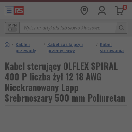
0
MPN
/
Kable i
/
Kabel zasilający i
/
Kabel
przewody
przemysłowy
sterowania
Kabel sterujący OLFLEX SPIRAL
400 P liczba żył 12 18 AWG
Nieekranowany Lapp
Srebrnoszary 500 mm Poliuretan