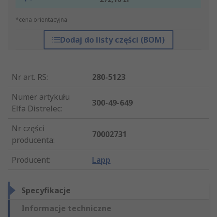
*cena orientacyjna
Dodaj do listy części (BOM)
Nr art. RS
:
280-5123
Numer artykułu
300-49-649
Elfa Distrelec
:
Nr części
70002731
producenta
:
Producent
:
Lapp
Specyfikacje
Informacje techniczne