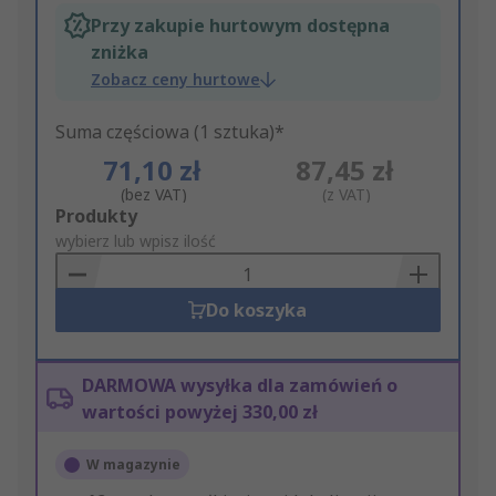
Przy zakupie hurtowym dostępna
zniżka
Zobacz ceny hurtowe
Suma częściowa (1 sztuka)*
71,10 zł
87,45 zł
(bez VAT)
(z VAT)
Add
Produkty
to
wybierz lub wpisz ilość
Basket
Do koszyka
DARMOWA wysyłka dla zamówień o
wartości powyżej 330,00 zł
W magazynie