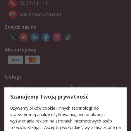
22 22 3 11 11
bok@rspoland.com
Znajdź nas na
Akceptujemy
Usługi
Dostawa
Śledzenie przesyłek
Reklamacje i zwroty
Rejestracja
Szanujemy Twoją prywatność
Pomoc
Używamy plików cookie i innych technologii do
statystycznej analizy użytkowania, personalizacji i
Aspekty prawne
wyświetlania reklam na stronach internetowych osób
trzecich. Klikając "Akceptuj wszystkie", wyrażasz zgodę na
Bezpieczeństwo e-
Polityka dotycząca