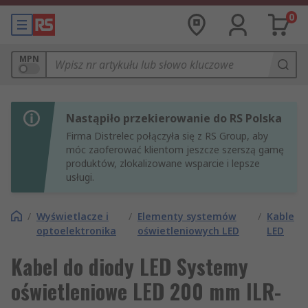
0
MPN
Nastąpiło przekierowanie do RS Polska
Firma Distrelec połączyła się z RS Group, aby
móc zaoferować klientom jeszcze szerszą gamę
produktów, zlokalizowane wsparcie i lepsze
usługi.
/
Wyświetlacze i
/
Elementy systemów
/
Kable
optoelektronika
oświetleniowych LED
LED
Kabel do diody LED Systemy
oświetleniowe LED 200 mm ILR-