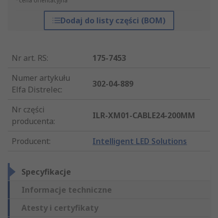
*cena orientacyjna
Dodaj do listy części (BOM)
Nr art. RS
:
175-7453
Numer artykułu
302-04-889
Elfa Distrelec
:
Nr części
ILR-XM01-CABLE24-200MM
producenta
:
Producent
:
Intelligent LED Solutions
Specyfikacje
Informacje techniczne
Atesty i certyfikaty