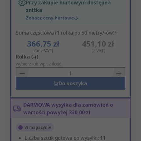
Przy zakupie hurtowym dostępna
zniżka
Zobacz ceny hurtowe
Suma częściowa (1 rolka po 50 metry/-ów)*
366,75 zł
451,10 zł
(bez VAT)
(z VAT)
Add
Rolka (-i)
to
wybierz lub wpisz ilość
Basket
Do koszyka
DARMOWA wysyłka dla zamówień o
wartości powyżej 330,00 zł
W magazynie
Liczba sztuk gotowa do wysyłki:
11