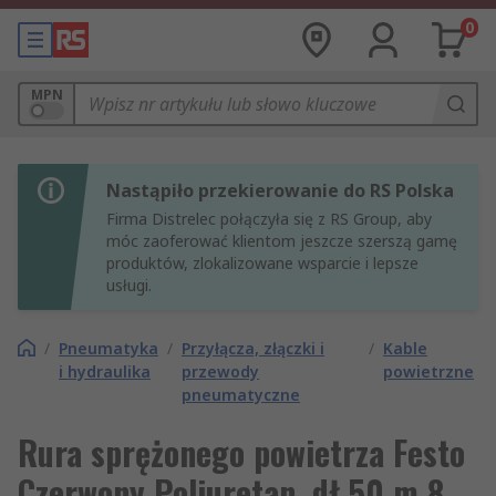
0
MPN
Nastąpiło przekierowanie do RS Polska
Firma Distrelec połączyła się z RS Group, aby
móc zaoferować klientom jeszcze szerszą gamę
produktów, zlokalizowane wsparcie i lepsze
usługi.
/
Pneumatyka
/
Przyłącza, złączki i
/
Kable
i hydraulika
przewody
powietrzne
pneumatyczne
Rura sprężonego powietrza Festo
Czerwony Poliuretan, dł 50 m 8