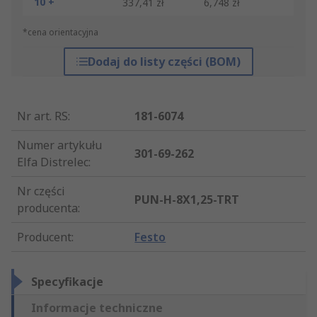
10 +
337,41 zł
6,748 zł
*cena orientacyjna
Dodaj do listy części (BOM)
Nr art. RS
:
181-6074
Numer artykułu
301-69-262
Elfa Distrelec
:
Nr części
PUN-H-8X1,25-TRT
producenta
:
Producent
:
Festo
Specyfikacje
Informacje techniczne