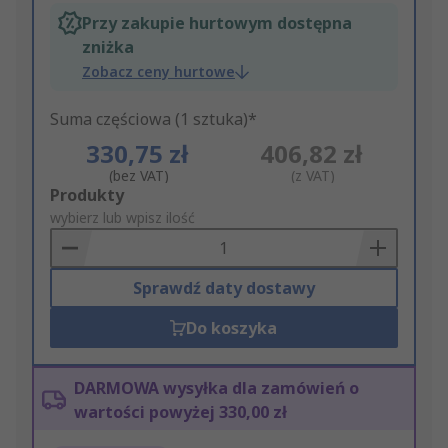
Przy zakupie hurtowym dostępna
zniżka
Zobacz ceny hurtowe
Suma częściowa (1 sztuka)*
330,75 zł
406,82 zł
(bez VAT)
(z VAT)
Add
Produkty
to
wybierz lub wpisz ilość
Basket
Sprawdź daty dostawy
Do koszyka
DARMOWA wysyłka dla zamówień o
wartości powyżej 330,00 zł