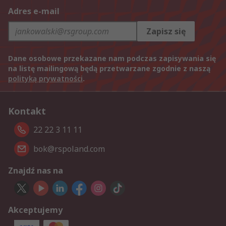
Adres e-mail
Zapisz się
Dane osobowe przekazane nam podczas zapisywania się
na listę mailingową będą przetwarzane zgodnie z naszą
polityką prywatności
.
Kontakt
22 22 3 11 11
bok@rspoland.com
Znajdź nas na
Akceptujemy