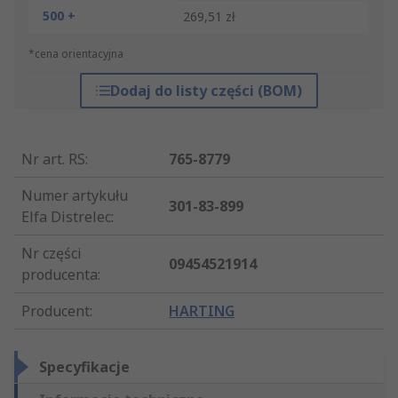
500 +
269,51 zł
*cena orientacyjna
Dodaj do listy części (BOM)
Nr art. RS
:
765-8779
Numer artykułu
301-83-899
Elfa Distrelec
:
Nr części
09454521914
producenta
:
Producent
:
HARTING
Specyfikacje