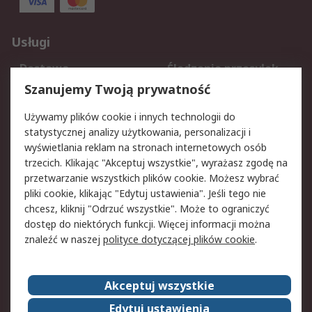
Usługi
Dostawa
Śledzenie przesyłek
Reklamacje i zwroty
Rejestracja
Szanujemy Twoją prywatność
Pomoc
Używamy plików cookie i innych technologii do
statystycznej analizy użytkowania, personalizacji i
Aspekty prawne
wyświetlania reklam na stronach internetowych osób
trzecich. Klikając "Akceptuj wszystkie", wyrażasz zgodę na
Bezpieczeństwo e-
Polityka dotycząca
przetwarzanie wszystkich plików cookie. Możesz wybrać
maila
plików cookie
pliki cookie, klikając "Edytuj ustawienia". Jeśli tego nie
Polityka prywatności
Użytkowanie witryny
chcesz, kliknij "Odrzuć wszystkie". Może to ograniczyć
Zastrzeżenia prawne
Warunki Sprzedaży
dostęp do niektórych funkcji. Więcej informacji można
znaleźć w naszej
polityce dotyczącej plików cookie
.
O firmie RS
Akceptuj wszystkie
Grupa RS
Kontakt
O firmie RS
RS na świecie
Edytuj ustawienia