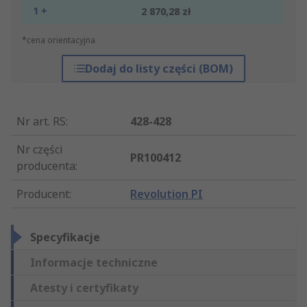
1 +
2 870,28 zł
*cena orientacyjna
Dodaj do listy części (BOM)
Nr art. RS
:
428-428
Nr części
PR100412
producenta
:
Producent
:
Revolution PI
Specyfikacje
Informacje techniczne
Atesty i certyfikaty