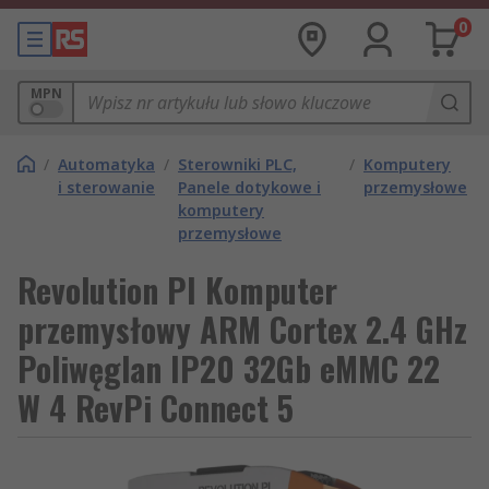
0
MPN
/
Automatyka
/
Sterowniki PLC,
/
Komputery
i sterowanie
Panele dotykowe i
przemysłowe
komputery
przemysłowe
Revolution PI Komputer
przemysłowy ARM Cortex 2.4 GHz
Poliwęglan IP20 32Gb eMMC 22
W 4 RevPi Connect 5