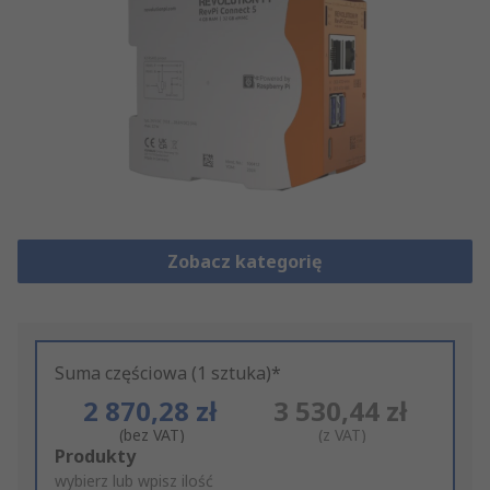
Zobacz kategorię
Suma częściowa (1 sztuka)*
2 870,28 zł
3 530,44 zł
(bez VAT)
(z VAT)
Add
Produkty
to
wybierz lub wpisz ilość