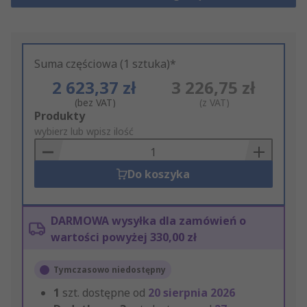
Suma częściowa (1 sztuka)*
2 623,37 zł
3 226,75 zł
(bez VAT)
(z VAT)
Add
Produkty
to
wybierz lub wpisz ilość
Basket
Do koszyka
DARMOWA wysyłka dla zamówień o
wartości powyżej 330,00 zł
Tymczasowo niedostępny
1
szt. dostępne od
20 sierpnia 2026