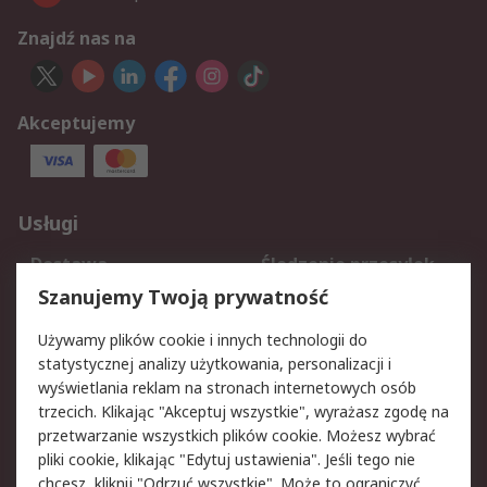
Znajdź nas na
Akceptujemy
Usługi
Dostawa
Śledzenie przesyłek
Reklamacje i zwroty
Rejestracja
Szanujemy Twoją prywatność
Pomoc
Używamy plików cookie i innych technologii do
statystycznej analizy użytkowania, personalizacji i
Aspekty prawne
wyświetlania reklam na stronach internetowych osób
trzecich. Klikając "Akceptuj wszystkie", wyrażasz zgodę na
Bezpieczeństwo e-
Polityka dotycząca
przetwarzanie wszystkich plików cookie. Możesz wybrać
maila
plików cookie
pliki cookie, klikając "Edytuj ustawienia". Jeśli tego nie
Polityka prywatności
Użytkowanie witryny
chcesz, kliknij "Odrzuć wszystkie". Może to ograniczyć