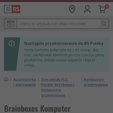
0
MPN
Nastąpiło przekierowanie do RS Polska
Firma Distrelec połączyła się z RS Group, aby
móc zaoferować klientom jeszcze szerszą gamę
produktów, zlokalizowane wsparcie i lepsze
usługi.
/
Automatyka
/
Sterowniki PLC,
/
Komputery
i sterowanie
Panele dotykowe i
przemysłowe
komputery
przemysłowe
Brainboxes Komputer