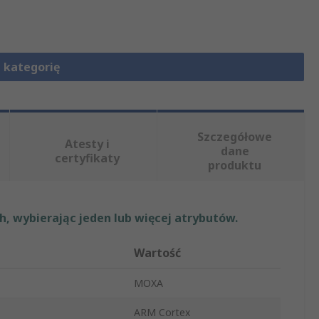
 kategorię
Szczegółowe
Atesty i
dane
certyfikaty
produktu
, wybierając jeden lub więcej atrybutów.
Wartość
MOXA
ARM Cortex