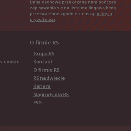
Dane osobowe przekazane nam podczas
zapisywania się na listę mailingową będą
przetwarzane zgodnie z naszą
polityką
prywatności
.
O firmie RS
Grupa RS
w cookie
Kontakt
O firmie RS
RS na świecie
Kariera
Nagrody dla RS
ESG