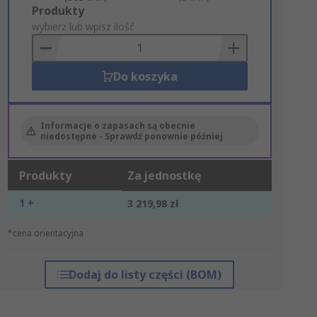
Add
Produkty
to
wybierz lub wpisz ilość
Basket
Do koszyka
Informacje o zapasach są obecnie
niedostępne - Sprawdź ponownie później
Produkty
Za jednostkę
1 +
3 219,98 zł
*cena orientacyjna
Dodaj do listy części (BOM)