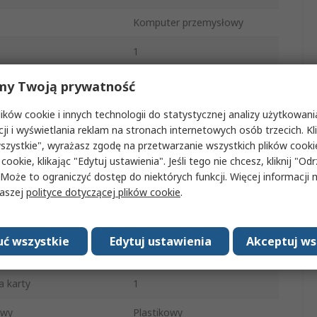
Komputer przemysłowy
1
UC-8100
my Twoją prywatność
a
1GHz
ków cookie i innych technologii do statystycznej analizy użytkowani
cji i wyświetlania reklam na stronach internetowych osób trzecich. Kl
ystem operacyjny
Linux
szystkie", wyrażasz zgodę na przetwarzanie wszystkich plików cook
 cookie, klikając "Edytuj ustawienia". Jeśli tego nie chcesz, kliknij "Od
IP30
 Może to ograniczyć dostęp do niektórych funkcji. Więcej informacji
naszej
polityce dotyczącej plików cookie
.
VPB, AHB
Ethernet
ć wszystkie
Edytuj ustawienia
Akceptuj ws
ycie energii
5.4W
a karty
1
owy
Plastikowy