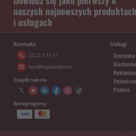
Dowiedz się jako pierwszy o
naszych najnowszych produktac
i usługach
Kontakt
Usługi
22 22 3 11 11
Dostawa
Śledzeni
bok@rspoland.com
Reklamac
Znajdź nas na
Rejestra
Pomoc
Akceptujemy