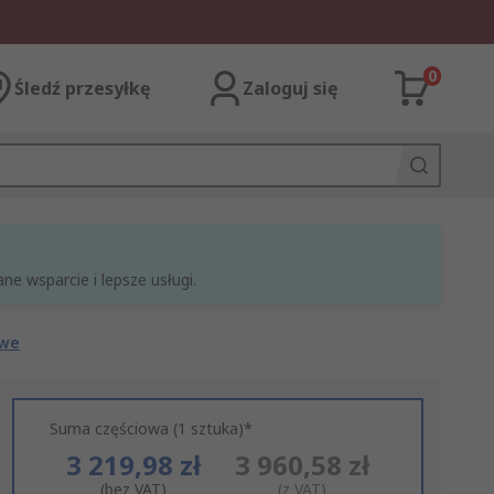
0
Śledź przesyłkę
Zaloguj się
e wsparcie i lepsze usługi.
owe
Suma częściowa (1 sztuka)*
3 219,98 zł
3 960,58 zł
(bez VAT)
(z VAT)