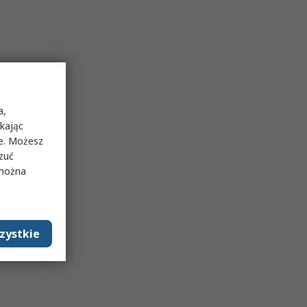
a,
ikając
ie. Możesz
rzuć
 można
zystkie