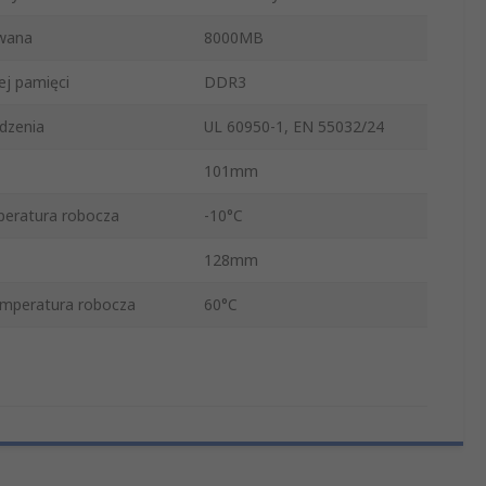
wana
8000MB
j pamięci
DDR3
dzenia
UL 60950-1, EN 55032/24
101mm
peratura robocza
-10°C
128mm
mperatura robocza
60°C