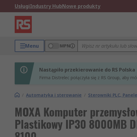
Usługi
Industry Hub
Nowe produkty
Menu
MPN
Nastąpiło przekierowanie do RS Polska
Firma Distrelec połączyła się z RS Group, aby m
/
Automatyka i sterowanie
/
Sterowniki PLC, Pane
MOXA Komputer przemysło
Plastikowy IP30 8000MB DD
8100