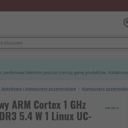
óc zaoferować klientom jeszcze szerszą gamę produktów, zlokalizowan
le dotykowe i komputery przemysłowe
/
Komputery przemysł
wy ARM Cortex 1 GHz
R3 5.4 W 1 Linux UC-