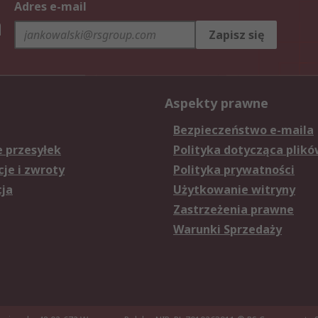
Adres e-mail
h
Zapisz się
Aspekty prawne
Bezpieczeństwo e-maila
e przesyłek
Polityka dotycząca plikó
je i zwroty
Polityka prywatności
cja
Użytkowanie witryny
Zastrzeżenia prawne
Warunki Sprzedaży