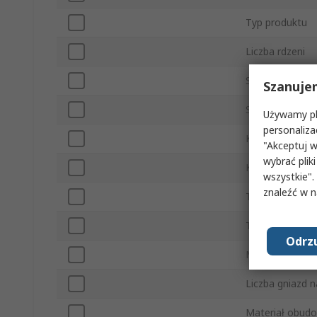
Typ produktu
Liczba rdzeni
Seria
Szanuje
Szybkość zegar
Używamy pli
personaliza
Kompatybilny s
"Akceptuj w
wybrać pliki
Klasa IP
wszystkie".
znaleźć w 
Typ magistrali
Typ portu
Odrzu
Maksymalne zuż
Liczba gniazd n
Materiał obud