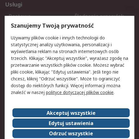
Usługi
Dostawa
Śledzenie przesyłek
Reklamacje i zwroty
Rejestracja
Szanujemy Twoją prywatność
Pomoc
Używamy plików cookie i innych technologii do
statystycznej analizy użytkowania, personalizacji i
Aspekty prawne
wyświetlania reklam na stronach internetowych osób
trzecich. Klikając "Akceptuj wszystkie", wyrażasz zgodę na
Bezpieczeństwo e-
Polityka dotycząca
przetwarzanie wszystkich plików cookie. Możesz wybrać
maila
plików cookie
pliki cookie, klikając "Edytuj ustawienia". Jeśli tego nie
Polityka prywatności
Użytkowanie witryny
chcesz, kliknij "Odrzuć wszystkie". Może to ograniczyć
Zastrzeżenia prawne
Warunki Sprzedaży
dostęp do niektórych funkcji. Więcej informacji można
znaleźć w naszej
polityce dotyczącej plików cookie
.
O firmie RS
Akceptuj wszystkie
Grupa RS
Kontakt
O firmie RS
RS na świecie
Edytuj ustawienia
Kariera
Nagrody dla RS
Odrzuć wszystkie