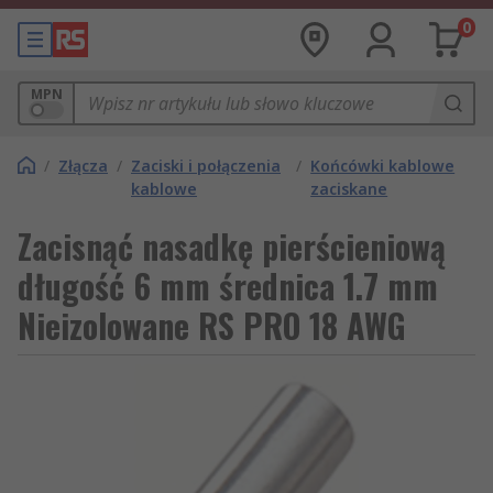
0
MPN
/
Złącza
/
Zaciski i połączenia
/
Końcówki kablowe
kablowe
zaciskane
Zacisnąć nasadkę pierścieniową
długość 6 mm średnica 1.7 mm
Nieizolowane RS PRO 18 AWG