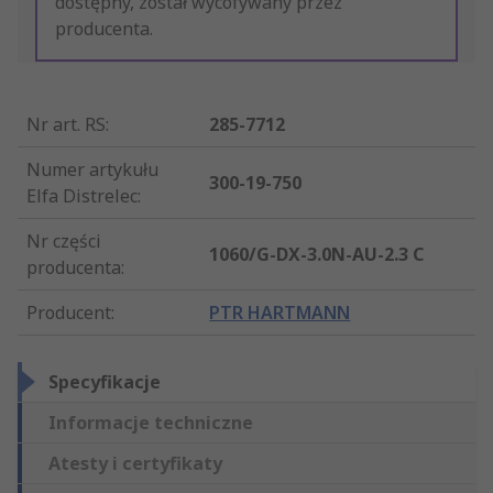
dostępny, został wycofywany przez
producenta.
Nr art. RS
:
285-7712
Numer artykułu
300-19-750
Elfa Distrelec
:
Nr części
1060/G-DX-3.0N-AU-2.3 C
producenta
:
Producent
:
PTR HARTMANN
Specyfikacje
Informacje techniczne
Atesty i certyfikaty