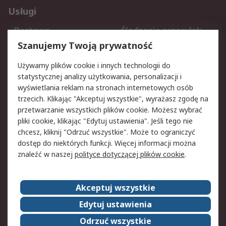
Usługi
Dostawa
Śledzenie przesyłek
Reklamacje i zwroty
Rejestracja
Szanujemy Twoją prywatność
Pomoc
Używamy plików cookie i innych technologii do
statystycznej analizy użytkowania, personalizacji i
Aspekty prawne
wyświetlania reklam na stronach internetowych osób
trzecich. Klikając "Akceptuj wszystkie", wyrażasz zgodę na
Bezpieczeństwo e-
Polityka dotycząca
przetwarzanie wszystkich plików cookie. Możesz wybrać
maila
plików cookie
pliki cookie, klikając "Edytuj ustawienia". Jeśli tego nie
Polityka prywatności
Użytkowanie witryny
chcesz, kliknij "Odrzuć wszystkie". Może to ograniczyć
Zastrzeżenia prawne
Warunki Sprzedaży
dostęp do niektórych funkcji. Więcej informacji można
znaleźć w naszej
polityce dotyczącej plików cookie
.
O firmie RS
Akceptuj wszystkie
Grupa RS
Kontakt
O firmie RS
RS na świecie
Edytuj ustawienia
Kariera
Nagrody dla RS
Odrzuć wszystkie