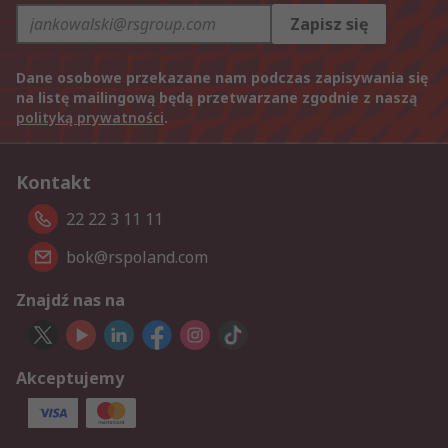
Zapisz się
Dane osobowe przekazane nam podczas zapisywania się
na listę mailingową będą przetwarzane zgodnie z naszą
polityką prywatności
.
Kontakt
22 22 3 11 11
bok@rspoland.com
Znajdź nas na
Akceptujemy