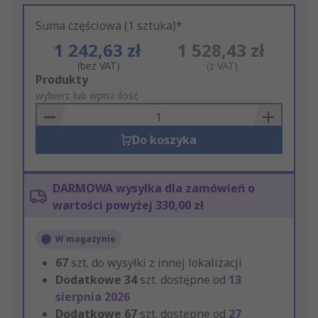
Suma częściowa (1 sztuka)*
1 242,63 zł
1 528,43 zł
(bez VAT)
(z VAT)
Add
Produkty
to
wybierz lub wpisz ilość
Basket
Do koszyka
DARMOWA wysyłka dla zamówień o
wartości powyżej 330,00 zł
W magazynie
67
szt. do wysyłki z innej lokalizacji
Dodatkowe
34
szt. dostępne od
13
sierpnia 2026
Dodatkowe
67
szt. dostępne od
27