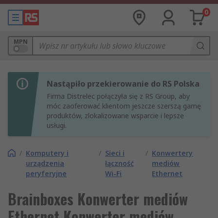
0
MPN
Nastąpiło przekierowanie do RS Polska
Firma Distrelec połączyła się z RS Group, aby
móc zaoferować klientom jeszcze szerszą gamę
produktów, zlokalizowane wsparcie i lepsze
usługi.
/
Komputery i
/
Sieci i
/
Konwertery
urządzenia
łączność
mediów
peryferyjne
Wi-Fi
Ethernet
Brainboxes Konwerter mediów
Ethernet Konwerter mediów