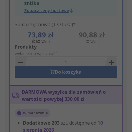
zniżka
Zobacz ceny hurtowe
Suma częściowa (1 sztuka)*
73,89 zł
90,88 zł
(bez VAT)
(z VAT)
Add
Produkty
to
wybierz lub wpisz ilość
Basket
Do koszyka
DARMOWA wysyłka dla zamówień o
wartości powyżej 330,00 zł
W magazynie
Dodatkowe
203
szt. dostępne od
10
sierpnia 2026