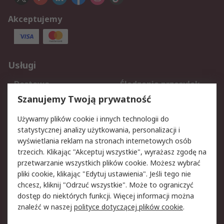
Akceptujemy
Usługi
Dostawa
Śledzenie przesyłek
Reklamacje i zwroty
Rejestracja
Szanujemy Twoją prywatność
Pomoc
Używamy plików cookie i innych technologii do
statystycznej analizy użytkowania, personalizacji i
Aspekty prawne
wyświetlania reklam na stronach internetowych osób
trzecich. Klikając "Akceptuj wszystkie", wyrażasz zgodę na
Bezpieczeństwo e-
Polityka dotycząca
przetwarzanie wszystkich plików cookie. Możesz wybrać
maila
plików cookie
pliki cookie, klikając "Edytuj ustawienia". Jeśli tego nie
Polityka prywatności
Użytkowanie witryny
chcesz, kliknij "Odrzuć wszystkie". Może to ograniczyć
Zastrzeżenia prawne
Warunki Sprzedaży
dostęp do niektórych funkcji. Więcej informacji można
znaleźć w naszej
polityce dotyczącej plików cookie
.
O firmie RS